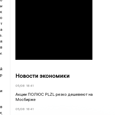
мы
ок
ию
т
на
.
ия
 в
ы.
й
Новости экономики
ир
05/08
18:41
ии
Акции ПОЛЮС PLZL резко дешевеют на
Мосбирже
ов
05/08
18:41
и,