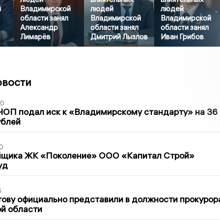
й
Владимирской
людей
людей
области занял
Владимирской
Владимирской
Александр
области занял
области занял
Лимарёв
Дмитрий Лызлов
Иван Грибов
овости
30
ЧОП подал иск к «Владимирскому стандарту» на 36
ублей
0
йщика ЖК «Поколение» ООО «Капитал Строй»
уд
6
ову официально представили в должности прокурор
й области