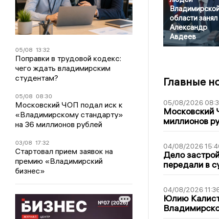
Владимирско
области занял
Александр
Авдеев
05/08
13:32
Поправки в трудовой кодекс:
чего ждать владимирским
студентам?
Главные н
05/08
08:30
05/08/2026 08:
Московский ЧОП подал иск к
Московский 
«Владимирскому стандарту»
миллионов р
на 36 миллионов рублей
03/08
17:32
04/08/2026 15:4
Стартовал прием заявок на
Дело застро
премию «Владимирский
передали в с
бизнес»
04/08/2026 11:3
Юлию Калист
Владимирско