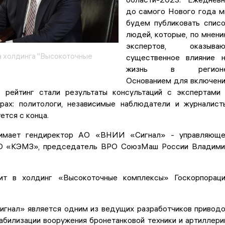
до самого Нового года 
будем публиковать спис
людей, которые, по мнен
экспертов, оказываю
 холдинга "Высокоточные
существенное влияние 
жизнь в регионе
Основанием для включен
 рейтинг стали результаты консультаций с экспертами
рах: политологи, независимые наблюдатели и журналист
ется с конца.
имает гендиректор АО «ВНИИ «Сигнал» - управляюще
АО «КЭМЗ», председатель ВРО СоюзМаш России Владим
дит в холдинг «Высокоточные комплексы» Госкорпорац
нал» является одним из ведущих разработчиков привод
абилизации вооружения бронетанковой техники и артиллери