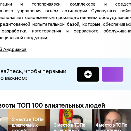
игации и топопривязки, комплексов и средст
анного управления огнем артиллерии Сухопутных войс
асполагает современным производственным оборудование
кредитованной испытательной базой, которые обеспечива
разработки, изготовления и сервисного обслуживани
пециальной продукции.
й Андрианов
вайтесь, чтобы первыми
 о важном:
вости ТОП 100 влиятельных людей
е
2 место в ТОПе
влиятельных
3 место в ТОПе
4 место в ТОПе
людей
влиятельных
влиятельных