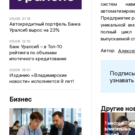
систем нав
автоматизиров
Предприятие р
05/08
21:19
Автокредитный портфель Банка
уникальной ак
Уралсиб вырос на 23%
полный цикл 
выпускаемой с
05/08
12:10
Банк Уралсиб – в Топ-10
Автор:
Алексе
рейтинга по объемам
ипотечного кредитования
03/08
19:01
Подписы
Изданию «Владимирские
узнавать
новости» исполняется 9 лет!
Бизнес
Другие но
1 место в ТОП
влиятельных
людей