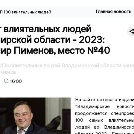
Главная новость
П 100 влиятельных людей
г влиятельных людей
ирской области - 2023:
ир Пименов, место №40
ОПе влиятельных людей Владимирской области заня
именов
16:00
На сайте сетевого издан
"Владимирские новости
продолжается спецпрое
100 самых влиятельны
людей во Владимирско
области-2023. Ежеднев