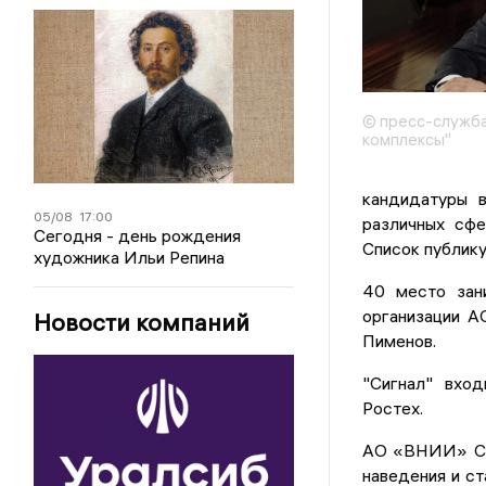
© пресс-служба
комплексы"
кандидатуры в
05/08
17:00
различных сфе
Сегодня - день рождения
Список публику
художника Ильи Репина
40 место зан
организации 
Новости компаний
Пименов.
"Сигнал" вхо
Ростех.
АО «ВНИИ» Сиг
наведения и ст