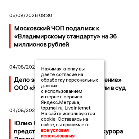
05/08/2026 08:30
Московский ЧОП подал иск к
«Владимирскому стандарту» на 36
миллионов рублей
04/08/2026 15:40
Нажимая кнопку вы
даете согласие на
Дело застройщика ЖК «Поколение»
обработку персональных
данных
ООО «Капитал Строй» передали в суд
с использованием
интернет-сервиса
Яндекс.Метрика,
top.mail.ru, LiveInternet.
04/08/2026 11:36
На сайте используются
cookie. Оставаясь на
Юлию Калистову официально
сайте, вы принимаете
все условия
представили в должности прокурора
использования.