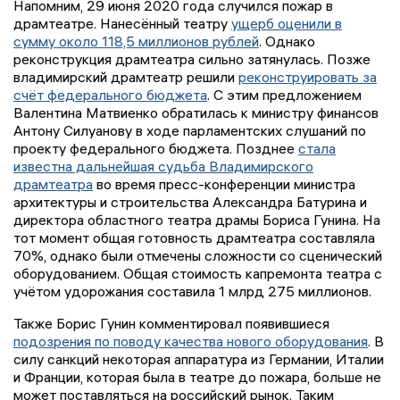
Напомним, 29 июня 2020 года случился пожар в
драмтеатре. Нанесённый театру
ущерб оценили в
сумму около 118,5 миллионов рублей
. Однако
реконструкция драмтеатра сильно затянулась. Позже
владимирский драмтеатр решили
реконструировать за
счёт федерального бюджета
. С этим предложением
Валентина Матвиенко обратилась к министру финансов
Антону Силуанову в ходе парламентских слушаний по
проекту федерального бюджета. Позднее
стала
известна дальнейшая судьба Владимирского
драмтеатра
во время пресс-конференции министра
архитектуры и строительства Александра Батурина и
директора областного театра драмы Бориса Гунина. На
тот момент общая готовность драмтеатра составляла
70%, однако были отмечены сложности со сценический
оборудованием. Общая стоимость капремонта театра с
учётом удорожания составила 1 млрд 275 миллионов.
Также Борис Гунин комментировал появившиеся
подозрения по поводу качества нового оборудования
. В
силу санкций некоторая аппаратура из Германии, Италии
и Франции, которая была в театре до пожара, больше не
может поставляться на российский рынок. Таким