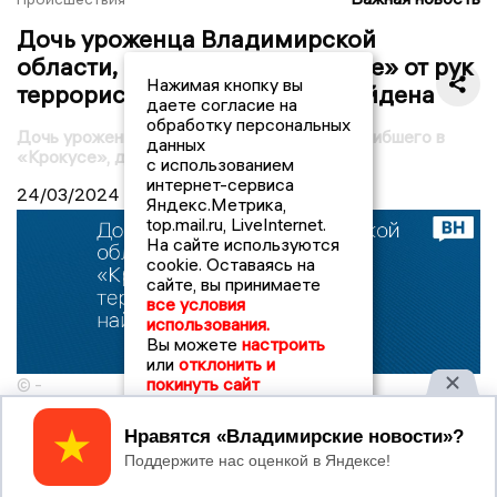
Дочь уроженца Владимирской
области, погибшего в «Крокусе» от рук
Нажимая кнопку вы
террористов, до сих пор не найдена
даете согласие на
обработку персональных
Дочь уроженца Владимирской области, погибшего в
данных
«Крокусе», до сих пор не найдена
с использованием
интернет-сервиса
24/03/2024
17:15
Яндекс.Метрика,
top.mail.ru, LiveInternet.
На сайте используются
cookie. Оставаясь на
сайте, вы принимаете
все условия
использования.
Вы можете
настроить
или
отклонить и
покинуть сайт
© -
Ранее мы писали, что в списках погибших от рук
Принять
террористов, который представил Минздрав, значится
имена семейной пары: 51-летнего Игоря Фигурина и 48-
летней Анны Фигуриной.