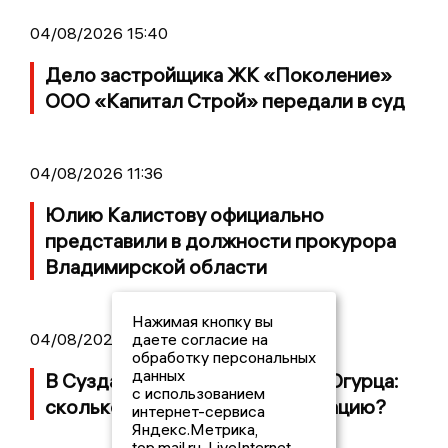
04/08/2026 15:40
Дело застройщика ЖК «Поколение»
ООО «Капитал Строй» передали в суд
04/08/2026 11:36
Юлию Калистову официально
представили в должности прокурора
Владимирской области
Нажимая кнопку вы
даете согласие на
04/08/2026 09:01
обработку персональных
данных
В Суздале прошёл Фестиваль Огурца:
с использованием
сколько потратили на организацию?
интернет-сервиса
Яндекс.Метрика,
top.mail.ru, LiveInternet.