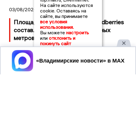
На сайте используются
03/08/2026 14:13
cookie. Оставаясь на
сайте, вы принимаете
Площадь пожара на складе Wildberries
все условия
использования.
составляет 100 тысяч квадратных
Вы можете
настроить
метров
или
отклонить и
покинуть сайт
Принять
2017 © NEWSVLADIMIR.RU | СИ
ВЛАДИМИРСКИЕ
«Информационное агентство
НОВОСТИ
Владимирские новости»
Учредитель (соучредители): Общество с ограниченной
ответственностью «РЕГИОНАЛЬНЫЕ НОВОСТИ» (ОГРН
1107154017354)
Главный редактор: Мазов С. А.
8 (4922) 666916
Телефон редакции:
info@newsvladimir.ru
Электронная почта редакции:
,