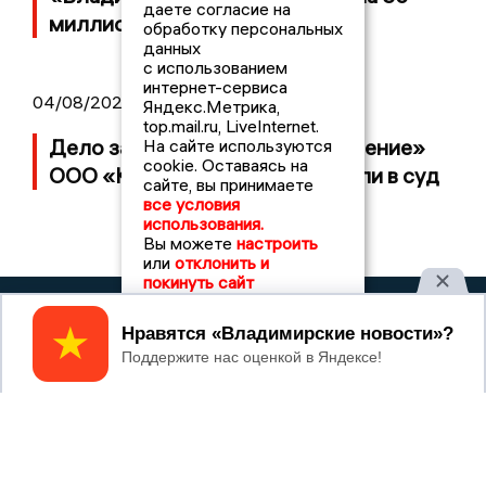
даете согласие на
миллионов рублей
обработку персональных
данных
с использованием
интернет-сервиса
04/08/2026 15:40
Яндекс.Метрика,
top.mail.ru, LiveInternet.
Дело застройщика ЖК «Поколение»
На сайте используются
cookie. Оставаясь на
ООО «Капитал Строй» передали в суд
сайте, вы принимаете
все условия
использования.
Вы можете
настроить
или
отклонить и
покинуть сайт
2017 © NEWSVLADIMIR.RU | СИ
ВЛАДИМИРСКИЕ
Принять
«Информационное агентство
НОВОСТИ
Владимирские новости»
Учредитель (соучредители): Общество с ограниченной
ответственностью «РЕГИОНАЛЬНЫЕ НОВОСТИ» (ОГРН
1107154017354)
Главный редактор: Мазов С. А.