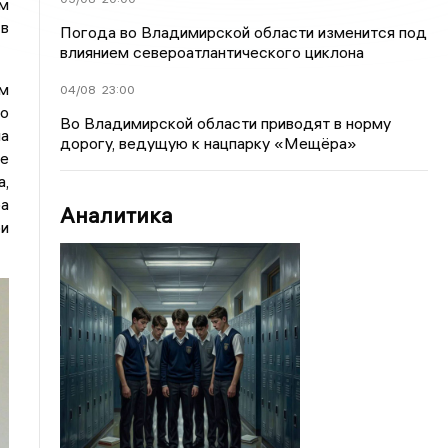
ом
 в
Погода во Владимирской области изменится под
влиянием североатлантического циклона
ом
04/08
23:00
 о
Во Владимирской области приводят в норму
а
дорогу, ведущую к нацпарку «Мещёра»
де
а,
а
Аналитика
ри