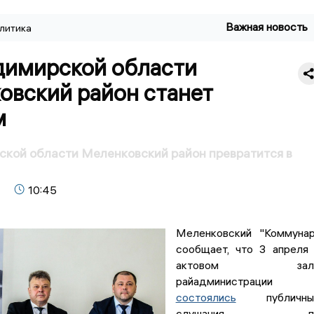
Важная новость
литика
димирской области
овский район станет
м
кой области Меленковский район превратится в
10:45
Меленковский "Коммуна
сообщает, что 3 апреля
актовом зал
райадминистрации
состоялись
публичны
слушания п