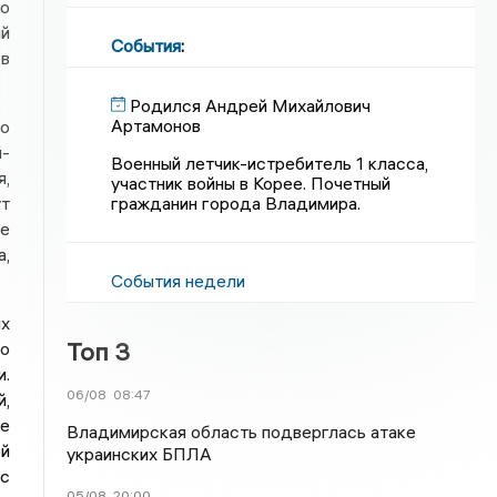
о
ый
События
:
 в
Родился Андрей Михайлович
Артамонов
но
й-
Военный летчик-истребитель 1 класса,
я,
участник войны в Корее. Почетный
гражданин города Владимира.
ут
ле
а,
События недели
ых
Топ 3
но
и.
06/08
08:47
й,
ие
Владимирская область подверглась атаке
й
украинских БПЛА
 с
05/08
20:00