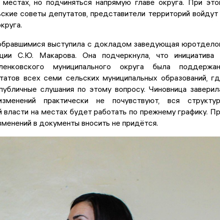
 местах, но подчиняться напрямую главе округа. При эт
ские советы депутатов, представители территорий войдут
круга.
обравшимися выступила с докладом заведующая юротдел
ции С.Ю. Макарова. Она подчеркнула, что инициатива
енковского муниципального округа была поддержан
татов всех семи сельских муниципальных образований, г
публичные слушания по этому вопросу. Чиновница заверил
зменений практически не почувствуют, вся структур
 власти на местах будет работать по прежнему графику. П
зменений в документы вносить не придётся.