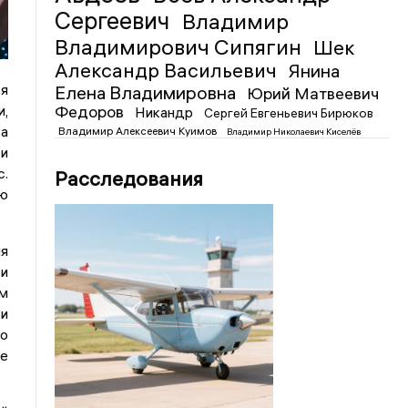
Сергеевич
Владимир
Владимирович Сипягин
Шек
Александр Васильевич
Янина
ся
Елена Владимировна
Юрий Матвеевич
Федоров
и,
Никандр
Сергей Евгеньевич Бирюков
ва
Владимир Алексеевич Куимов
Владимир Николаевич Киселёв
 и
с.
Расследования
ию
ля
 и
ам
 и
го
ие