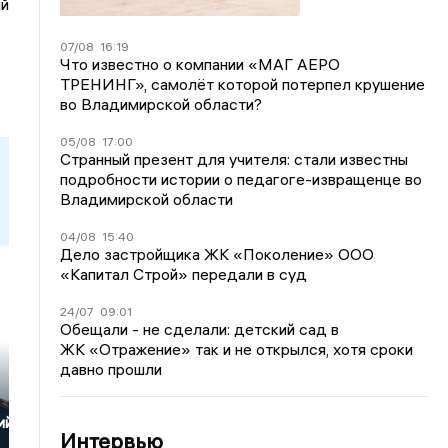
ий
07/08
16:19
Что известно о компании «МАГ АЕРО
ТРЕНИНГ», самолёт которой потерпел крушение
во Владимирской области?
05/08
17:00
Странный презент для учителя: стали известны
подробности истории о педагоге-извращенце во
Владимирской области
04/08
15:40
Дело застройщика ЖК «Поколение» ООО
«Капитал Строй» передали в суд
24/07
09:01
Обещали - не сделали: детский сад в
ЖК «Отражение» так и не открылся, хотя сроки
давно прошли
ий»
Интервью