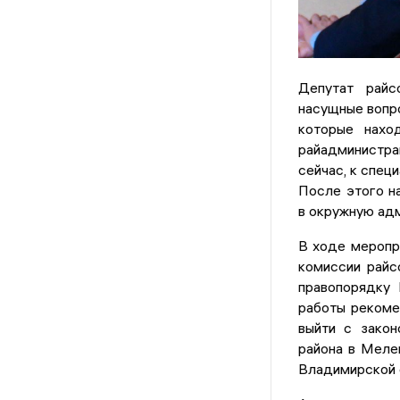
Депутат райс
насущные вопро
которые нахо
райадминистра
сейчас, к специ
После этого н
в окружную ад
В ходе меропр
комиссии райс
правопорядку 
работы рекоме
выйти с закон
района в Меле
Владимирской 