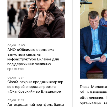
06/08
13:05
АНО «Обнимаю сердцем»
запустила связь на
инфраструктуре Билайна для
поддержки инклюзивных
проектов
06/08
12:34
GloraX открыл продажи квартир
во второй очереди проекта
Глава Меленко
«Октябрьский» во Владимире
об изменения
объединения.
05/08
21:19
организации 
Автокредитный портфель Банка