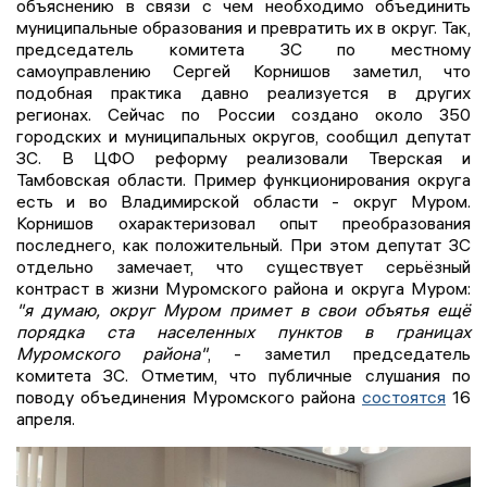
объяснению в связи с чем необходимо объединить
муниципальные образования и превратить их в округ. Так,
председатель комитета ЗС по местному
самоуправлению Сергей Корнишов заметил, что
подобная практика давно реализуется в других
регионах. Сейчас по России создано около 350
городских и муниципальных округов, сообщил депутат
ЗС. В ЦФО реформу реализовали Тверская и
Тамбовская области. Пример функционирования округа
есть и во Владимирской области - округ Муром.
Корнишов охарактеризовал опыт преобразования
последнего, как положительный. При этом депутат ЗС
отдельно замечает, что существует серьёзный
контраст в жизни Муромского района и округа Муром:
"я думаю, округ Муром примет в свои объятья ещё
порядка ста населенных пунктов в границах
Муромского района"
, - заметил председатель
комитета ЗС. Отметим, что публичные слушания по
поводу объединения Муромского района
состоятся
16
апреля.