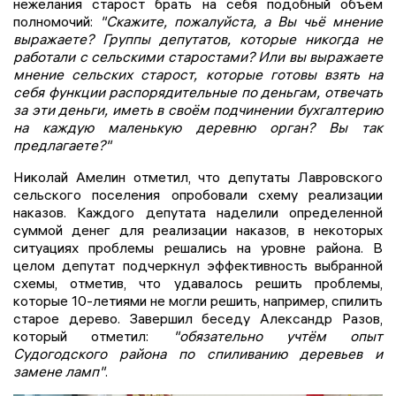
нежелания старост брать на себя подобный объём
полномочий:
"Скажите, пожалуйста, а Вы чьё мнение
выражаете? Группы депутатов, которые никогда не
работали с сельскими старостами? Или вы выражаете
мнение сельских старост, которые готовы взять на
себя функции распорядительные по деньгам, отвечать
за эти деньги, иметь в своём подчинении бухгалтерию
на каждую маленькую деревню орган? Вы так
предлагаете?"
Николай Амелин отметил, что депутаты Лавровского
сельского поселения опробовали схему реализации
наказов. Каждого депутата наделили определенной
суммой денег для реализации наказов, в некоторых
ситуациях проблемы решались на уровне района. В
целом депутат подчеркнул эффективность выбранной
схемы, отметив, что удавалось решить проблемы,
которые 10-летиями не могли решить, например, спилить
старое дерево. Завершил беседу Александр Разов,
который отметил:
"обязательно учтём опыт
Судогодского района по спиливанию деревьев и
замене ламп"
.