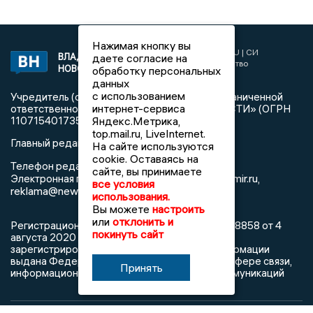
Нажимая кнопку вы
2017 © NEWSVLADIMIR.RU | СИ
ВЛАДИМИРСКИЕ
даете согласие на
«Информационное агентство
НОВОСТИ
обработку персональных
Владимирские новости»
данных
с использованием
Учредитель (соучредители): Общество с ограниченной
интернет-сервиса
ответственностью «РЕГИОНАЛЬНЫЕ НОВОСТИ» (ОГРН
1107154017354)
Яндекс.Метрика,
top.mail.ru, LiveInternet.
Главный редактор: Мазов С. А.
На сайте используются
cookie. Оставаясь на
8 (4922) 666916
Телефон редакции:
сайте, вы принимаете
info@newsvladimir.ru
Электронная почта редакции:
,
все условия
reklama@newsvladimir.ru
использования.
Вы можете
настроить
или
отклонить и
Регистрационный номер: серия Эл № ФС77-78858 от 4
покинуть сайт
августа 2020 г. согласно выписке из реестра
зарегистрированных средств массовой информации
выдана Федеральной службой по надзору в сфере связи,
Принять
информационных технологий и массовых коммуникаций