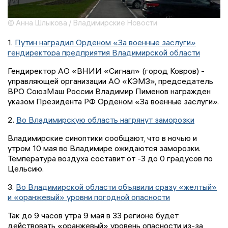
© Анна Шлыкова / Владимирские Новости
1.
Путин наградил Орденом «За военные заслуги»
гендиректора предприятия Владимирской области
Гендиректор АО «ВНИИ «Сигнал» (город Ковров) -
управляющей организации АО «КЭМЗ», председатель
ВРО СоюзМаш России Владимир Пименов награжден
указом Президента РФ Орденом «За военные заслуги».
2.
Во Владимирскую область нагрянут заморозки
Владимирские синоптики сообщают, что в ночью и
утром 10 мая во Владимире ожидаются заморозки.
Температура воздуха составит от -3 до 0 градусов по
Цельсию.
3.
Во Владимирской области объявили сразу «желтый»
и «оранжевый» уровни погодной опасности
Так до 9 часов утра 9 мая в 33 регионе будет
действовать «оранжевый» уровень опасности из-за