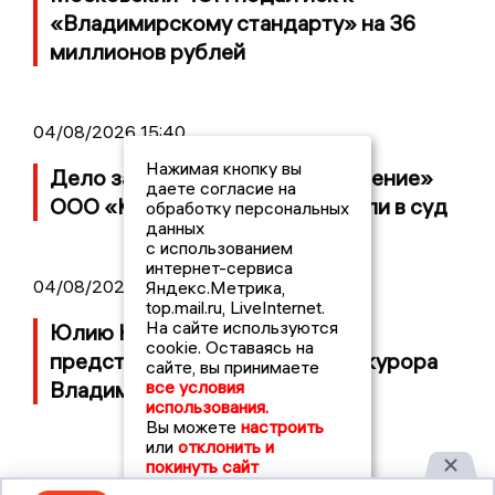
«Владимирскому стандарту» на 36
миллионов рублей
04/08/2026 15:40
Нажимая кнопку вы
Дело застройщика ЖК «Поколение»
даете согласие на
ООО «Капитал Строй» передали в суд
обработку персональных
данных
с использованием
интернет-сервиса
04/08/2026 11:36
Яндекс.Метрика,
top.mail.ru, LiveInternet.
На сайте используются
Юлию Калистову официально
cookie. Оставаясь на
представили в должности прокурора
сайте, вы принимаете
все условия
Владимирской области
использования.
Вы можете
настроить
или
отклонить и
покинуть сайт