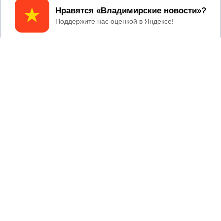
Принять
2017 © NEWSVLADIMIR.RU | СИ
ВЛАДИМИРСКИЕ
«Информационное агентство
НОВОСТИ
Владимирские новости»
Учредитель (соучредители): Общество с ограниченной
ответственностью «РЕГИОНАЛЬНЫЕ НОВОСТИ» (ОГРН
1107154017354)
Главный редактор: Мазов С. А.
8 (4922) 666916
Телефон редакции:
info@newsvladimir.ru
Электронная почта редакции:
,
reklama@newsvladimir.ru
Регистрационный номер: серия Эл № ФС77-78858 от 4
августа 2020 г. согласно выписке из реестра
зарегистрированных средств массовой информации
выдана Федеральной службой по надзору в сфере связи,
информационных технологий и массовых коммуникаций
При использовании любого материала с данного сайта