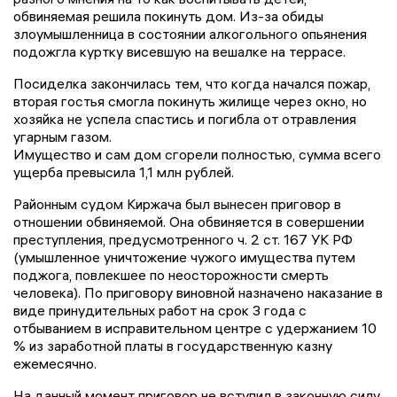
обвиняемая решила покинуть дом. Из-за обиды
злоумышленница в состоянии алкогольного опьянения
подожгла куртку висевшую на вешалке на террасе.
Посиделка закончилась тем, что когда начался пожар,
вторая гостья смогла покинуть жилище через окно, но
хозяйка не успела спастись и погибла от отравления
угарным газом.
Имущество и сам дом сгорели полностью, сумма всего
ущерба превысила 1,1 млн рублей.
Районным судом Киржача был вынесен приговор в
отношении обвиняемой. Она обвиняется в совершении
преступления, предусмотренного ч. 2 ст. 167 УК РФ
(умышленное уничтожение чужого имущества путем
поджога, повлекшее по неосторожности смерть
человека). По приговору виновной назначено наказание в
виде принудительных работ на срок 3 года с
отбыванием в исправительном центре с удержанием 10
% из заработной платы в государственную казну
ежемесячно.
На данный момент приговор не вступил в законную силу