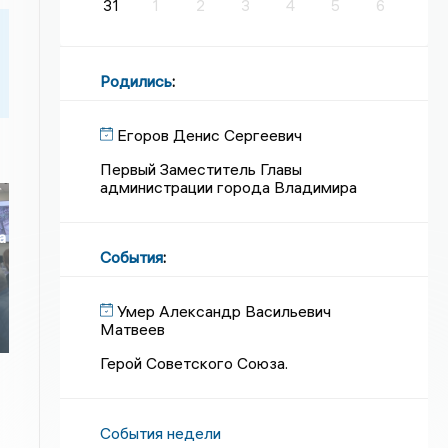
31
1
2
3
4
5
6
Родились
:
Егоров Денис Сергеевич
Первый Заместитель Главы
администрации города Владимира
а
События
:
о
Умер Александр Васильевич
Матвеев
Герой Советского Союза.
События недели