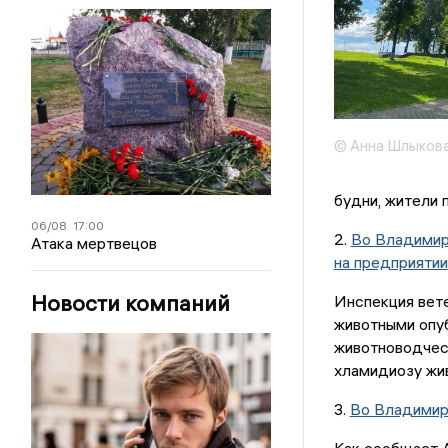
© Анна Шлыкова
будни, жители 
06/08
17:00
2.
Во Владимир
Атака мертвецов
на предприятии
Новости компаний
Инспекция вете
животными опуб
животноводчес
хламидиозу жи
3.
Во Владимир