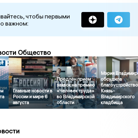
вайтесь, чтобы первыми
 о важном:
вости Общество
 в
Мэрия Владимир
Продлён приём
обсудила
заявок на премию
благоустройств
ем
Главные новости в
«Человек труда»
Князь-
та
России и мире 6
во Владимирской
Владимирского
августа
области
кладбища
овости