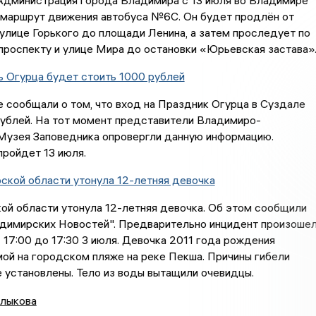
Администрация города Владимира с 13 июля во Владимире
 маршрут движения автобуса №6С. Он будет продлён от
улице Горького до площади Ленина, а затем проследует по
роспекту и улице Мира до остановки «Юрьевская застава»
ь Огурца будет стоить 1000 рублей
сообщали о том, что вход на Праздник Огурца в Суздале
рублей. На тот момент представители Владимиро-
Музея Заповедника опровергли данную информацию.
ройдет 13 июля.
ской области утонула 12-летняя девочка
ой области утонула 12-летняя девочка. Об этом сообщили
адимирских Новостей". Предварительно инцидент произоше
 17:00 до 17:30 3 июля. Девочка 2011 года рождения
ой на городском пляже на реке Пекша. Причины гибели
 установлены. Тело из воды вытащили очевидцы.
лыкова