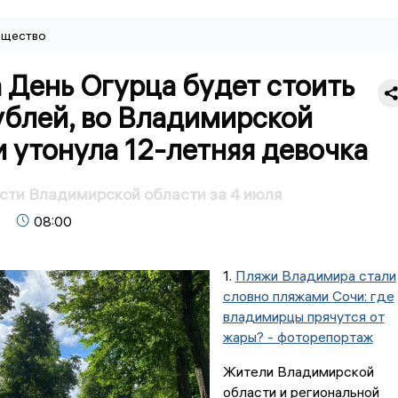
щество
 День Огурца будет стоить
ублей, во Владимирской
 утонула 12-летняя девочка
сти Владимирской области за 4 июля
08:00
1.
Пляжи Владимира стали
словно пляжами Сочи: где
владимирцы прячутся от
жары? - фоторепортаж
Жители Владимирской
области и региональной