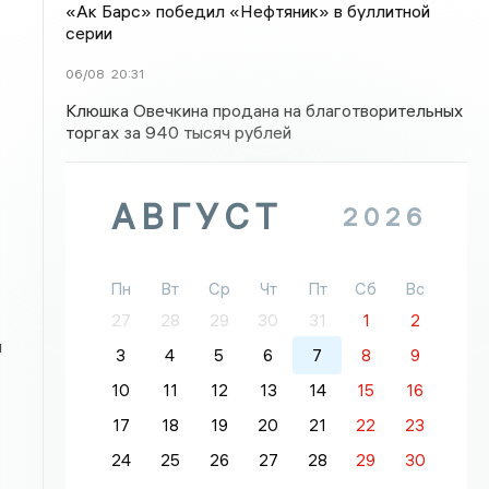
«Ак Барс» победил «Нефтяник» в буллитной
серии
.
06/08
20:31
Клюшка Овечкина продана на благотворительных
торгах за 940 тысяч рублей
АВГУСТ
2026
Пн
Вт
Ср
Чт
Пт
Сб
Вс
27
28
29
30
31
1
2
л
3
4
5
6
7
8
9
10
11
12
13
14
15
16
17
18
19
20
21
22
23
24
25
26
27
28
29
30