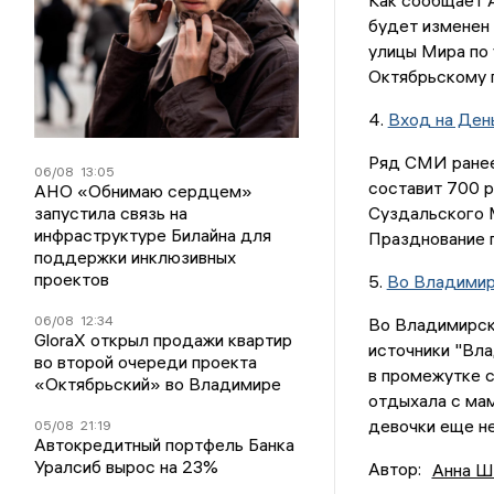
Как сообщает 
будет изменен
улицы Мира по 
Октябрьскому п
4.
Вход на Ден
Ряд СМИ ранее 
06/08
13:05
составит 700 
АНО «Обнимаю сердцем»
запустила связь на
Суздальского 
инфраструктуре Билайна для
Празднование п
поддержки инклюзивных
проектов
5.
Во Владимир
06/08
12:34
Во Владимирск
GloraX открыл продажи квартир
источники "Вл
во второй очереди проекта
в промежутке с
«Октябрьский» во Владимире
отдыхала с мам
девочки еще не
05/08
21:19
Автокредитный портфель Банка
Уралсиб вырос на 23%
Автор:
Анна Ш