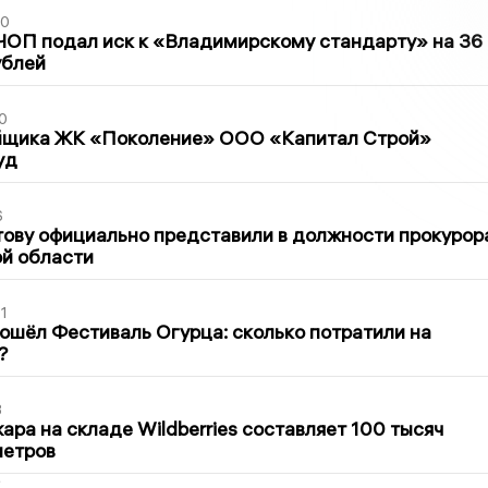
30
ЧОП подал иск к «Владимирскому стандарту» на 36
ублей
0
йщика ЖК «Поколение» ООО «Капитал Строй»
уд
6
ову официально представили в должности прокурор
й области
1
ошёл Фестиваль Огурца: сколько потратили на
?
3
ра на складе Wildberries составляет 100 тысяч
метров
2