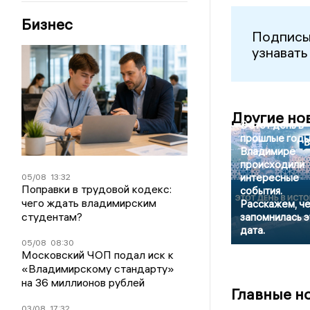
Бизнес
Подписы
узнавать
Другие но
В этот день в
прошлые годы
Владимире
происходили
интересные
05/08
13:32
Поправки в трудовой кодекс:
события.
чего ждать владимирским
Расскажем, ч
студентам?
запомнилась э
дата.
05/08
08:30
Московский ЧОП подал иск к
«Владимирскому стандарту»
на 36 миллионов рублей
Главные н
03/08
17:32