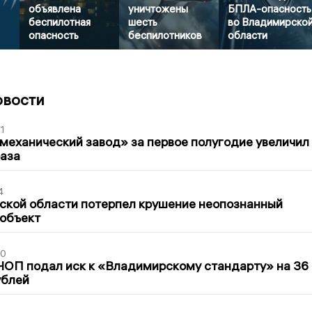
объявлена
уничтожены
БПЛА-опасность
беспилотная
шесть
во Владимирско
опасность
беспилотников
области
овости
1
механический завод» за первое полугодие увеличил
раза
4
ской области потерпел крушение неопознанный
 объект
30
ЧОП подал иск к «Владимирскому стандарту» на 36
ублей