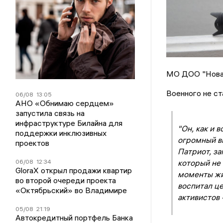
МО ДОО "Новая
Военного не ст
06/08
13:05
АНО «Обнимаю сердцем»
запустила связь на
инфраструктуре Билайна для
"Он, как и 
поддержки инклюзивных
огромный вк
проектов
Патриот, з
06/08
12:34
который не 
GloraX открыл продажи квартир
моменты жи
во второй очереди проекта
воспитал ц
«Октябрьский» во Владимире
активистов
05/08
21:19
Автокредитный портфель Банка