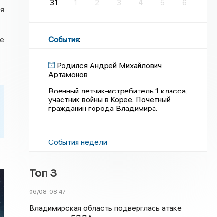
31
1
2
3
4
5
6
ея
События
:
не
Родился Андрей Михайлович
Артамонов
Военный летчик-истребитель 1 класса,
участник войны в Корее. Почетный
гражданин города Владимира.
События недели
Топ 3
06/08
08:47
Владимирская область подверглась атаке
я