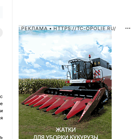
РЕКЛАМА • HTTPS://TC-OPOLIE.RU/
с
не
и
я
ь