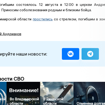
гибшим состоялось 12 августа в 12:00 в церкви Андр
 Приносим соболезнования родным и близким бойца.
димирской области
простились
со стрелком, погибшим в зо
й Андрианов
ируйте наши новости:
вости СВО
кой
Во Владимирской
В Рязанской
области
области
Отменена долга