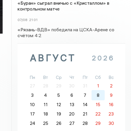
«Буран» сыграл вничью с «Кристаллом» в
контрольном матче
07/08
21:01
«Рязань-ВДВ» победила на ЦСКА-Арене со
счётом 4:2
АВГУСТ
2026
Пн
Вт
Ср
Чт
Пт
Сб
Вс
27
28
29
30
31
1
2
3
4
5
6
7
8
9
10
11
12
13
14
15
16
17
18
19
20
21
22
23
24
25
26
27
28
29
30