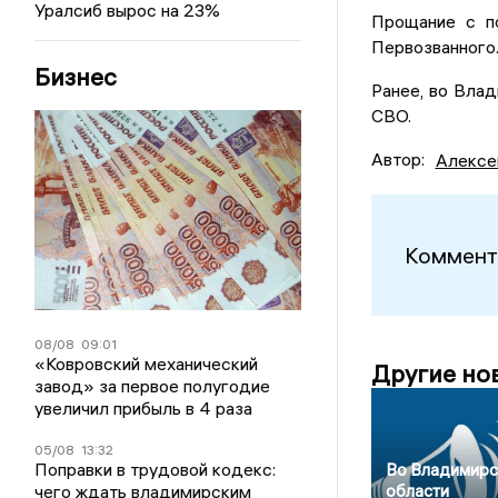
Уралсиб вырос на 23%
Прощание с по
Первозванного.
Бизнес
Ранее, во Вла
СВО.
Автор:
Алексе
Коммент
08/08
09:01
«Ковровский механический
Другие но
завод» за первое полугодие
увеличил прибыль в 4 раза
05/08
13:32
Поправки в трудовой кодекс:
Во Владимирс
чего ждать владимирским
области