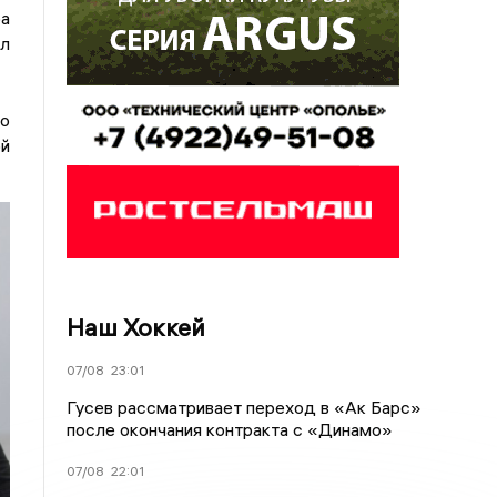
а
ал
о
й
Наш Хоккей
07/08
23:01
Гусев рассматривает переход в «Ак Барс»
после окончания контракта с «Динамо»
07/08
22:01