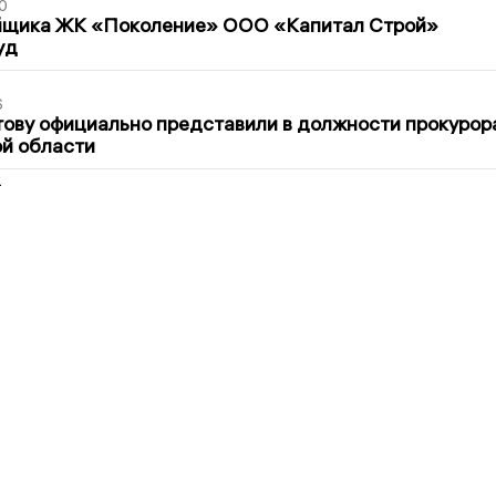
0
йщика ЖК «Поколение» ООО «Капитал Строй»
уд
6
ову официально представили в должности прокурор
й области
2