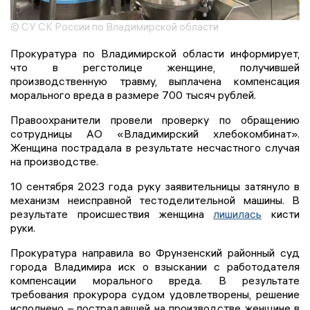
© СУ СК России по Владимирской области
Прокуратура по Владимирской области информирует,
что в регстолице женщине, получившей
производственную травму, выплачена компенсация
морального вреда в размере 700 тысяч рублей.
Правоохранители провели проверку по обращению
сотрудницы АО «Владимирский хлебокомбинат».
Женщина пострадала в результате несчастного случая
на производстве.
10 сентября 2023 года руку заявительницы затянуло в
механизм неисправной тестоделительной машины. В
результате происшествия женщина
лишилась
кисти
руки.
Прокуратура направила во Фрунзенский районный суд
города Владимира иск о взыскании с работодателя
компенсации морального вреда. В результате
требования прокурора судом удовлетворены, решение
исполнено – пострадавшей на производстве женщине в