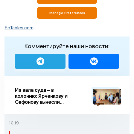
FcTables.com
Комментируйте наши новости:
Из зала суда – в
колонию: Ярченкову и
Сафонову вынесли
приговор по делу о
взятке
16:19