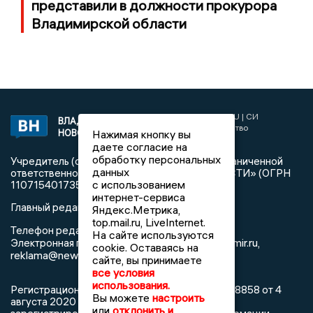
представили в должности прокурора
Владимирской области
2017 © NEWSVLADIMIR.RU | СИ
ВЛАДИМИРСКИЕ
«Информационное агентство
НОВОСТИ
Нажимая кнопку вы
Владимирские новости»
даете согласие на
обработку персональных
Учредитель (соучредители): Общество с ограниченной
данных
ответственностью «РЕГИОНАЛЬНЫЕ НОВОСТИ» (ОГРН
с использованием
1107154017354)
интернет-сервиса
Главный редактор: Мазов С. А.
Яндекс.Метрика,
top.mail.ru, LiveInternet.
8 (4922) 666916
Телефон редакции:
На сайте используются
info@newsvladimir.ru
Электронная почта редакции:
,
cookie. Оставаясь на
reklama@newsvladimir.ru
сайте, вы принимаете
все условия
использования.
Регистрационный номер: серия Эл № ФС77-78858 от 4
Вы можете
настроить
августа 2020 г. согласно выписке из реестра
или
отклонить и