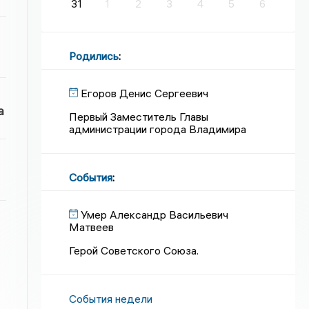
31
1
2
3
4
5
6
Родились
:
Егоров Денис Сергеевич
а
Первый Заместитель Главы
администрации города Владимира
События
:
Умер Александр Васильевич
Матвеев
Герой Советского Союза.
События недели