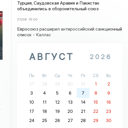
Турция, Саудовская Аравия и Пакистан
объединились в оборонительный союз
07/08
15:00
Евросоюз расширил антироссийский санкционный
список - Каллас
АВГУСТ
2026
Пн
Вт
Ср
Чт
Пт
Сб
Вс
27
28
29
30
31
1
2
3
4
5
6
7
8
9
10
11
12
13
14
15
16
17
18
19
20
21
22
23
24
25
26
27
28
29
30