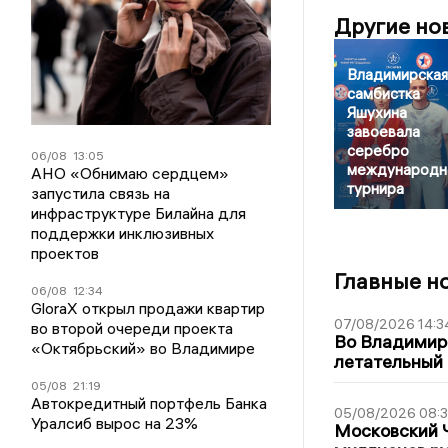
Другие но
Владимирская
самбистка
Яшухина
завоевала
серебро
06/08
13:05
международн
АНО «Обнимаю сердцем»
турнира
запустила связь на
инфраструктуре Билайна для
поддержки инклюзивных
проектов
Главные н
06/08
12:34
GloraX открыл продажи квартир
07/08/2026 14:3
во второй очереди проекта
Во Владимир
«Октябрьский» во Владимире
летательный
05/08
21:19
Автокредитный портфель Банка
05/08/2026 08:
Уралсиб вырос на 23%
Московский 