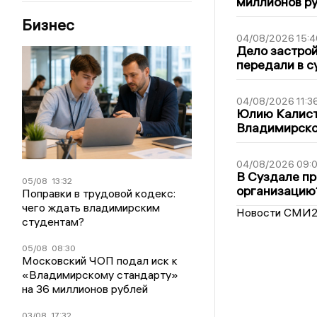
миллионов р
Бизнес
04/08/2026 15:4
Дело застро
передали в с
04/08/2026 11:3
Юлию Калист
Владимирско
04/08/2026 09:0
В Суздале пр
05/08
13:32
организацию
Поправки в трудовой кодекс:
чего ждать владимирским
Новости СМИ
студентам?
05/08
08:30
Московский ЧОП подал иск к
«Владимирскому стандарту»
на 36 миллионов рублей
03/08
17:32