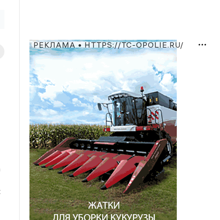
РЕКЛАМА • HTTPS://TC-OPOLIE.RU/
а
х