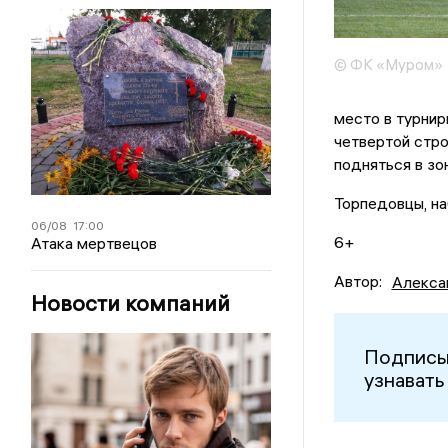
© ФК «Муром»
место в турнир
четвертой стро
подняться в зо
Торпедовцы, на
06/08
17:00
6+
Атака мертвецов
Автор:
Алекса
Новости компаний
Подписы
узнавать