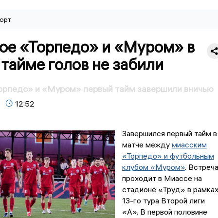
орт
ое «Торпедо» и «Муром» в
тайме голов не забили
орпедо» и «Муром» первый тайм завершили вничью
12:52
Завершился первый тайм в
матче между
миасским
«Торпедо» и футбольным
клубом «Муром»
. Встреч
проходит в Миассе на
стадионе «Труд» в рамка
13-го тура Второй лиги
«А». В первой половине