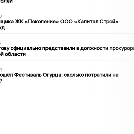
ублей
0
йщика ЖК «Поколение» ООО «Капитал Строй»
уд
6
ову официально представили в должности прокурор
й области
1
ошёл Фестиваль Огурца: сколько потратили на
?
2