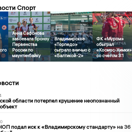
вости Спорт
Анна Сафонова
завоевала бронзу
Владимирское
ФК «Муром»
Первенства
«Торпедо»
обыграл
ого
России по
сыграло вничью с
«Космос-Химки»
маунтинбайку
«Балтикой-2»
со счётом 3:1
овости
4
ской области потерпел крушение неопознанный
 объект
30
ЧОП подал иск к «Владимирскому стандарту» на 36