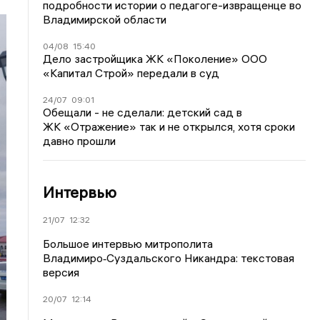
подробности истории о педагоге-извращенце во
Владимирской области
04/08
15:40
Дело застройщика ЖК «Поколение» ООО
«Капитал Строй» передали в суд
24/07
09:01
Обещали - не сделали: детский сад в
ЖК «Отражение» так и не открылся, хотя сроки
давно прошли
Интервью
21/07
12:32
Большое интервью митрополита
Владимиро‑Суздальского Никандра: текстовая
версия
20/07
12:14