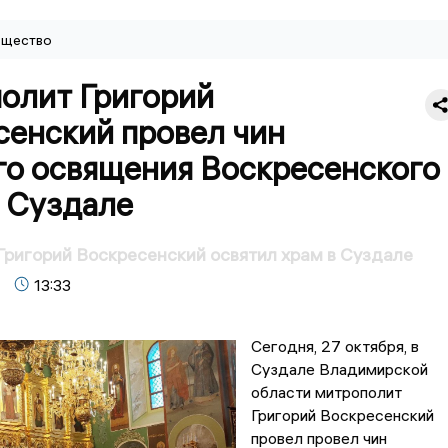
щество
олит Григорий
сенский провел чин
го освящения Воскресенского
в Суздале
ригорий Воскресенский освятил храм в Суздале
13:33
Сегодня, 27 октября, в
Суздале Владимирской
области митрополит
Григорий Воскресенский
провел провел чин