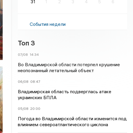
31
1
2
3
4
5
6
События недели
Топ 3
07/08
14:34
Во Владимирской области потерпел крушение
неопознанный летательный объект
06/08
08:47
Владимирская область подверглась атаке
украинских БПЛА
05/08
20:00
Погода во Владимирской области изменится под
влиянием североатлантического циклона