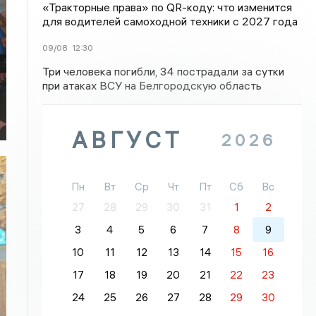
«Тракторные права» по QR-коду: что изменится
для водителей самоходной техники с 2027 года
09/08
12:30
Три человека погибли, 34 пострадали за сутки
при атаках ВСУ на Белгородскую область
АВГУСТ
2026
Пн
Вт
Ср
Чт
Пт
Сб
Вс
27
28
29
30
31
1
2
3
4
5
6
7
8
9
10
11
12
13
14
15
16
17
18
19
20
21
22
23
24
25
26
27
28
29
30