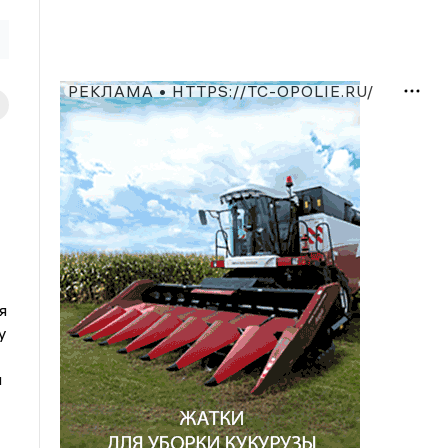
РЕКЛАМА • HTTPS://TC-OPOLIE.RU/
я
у
и