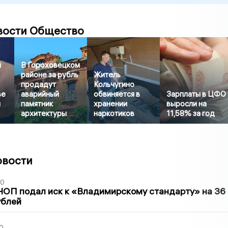
вости Общество
й
В Гороховецком
районе за рубль
Житель
продадут
Кольчугино
ве
аварийный
обвиняется в
Зарплаты в ЦФО
и
памятник
хранении
выросли на
архитектуры
наркотиков
11,58% за год
овости
30
ЧОП подал иск к «Владимирскому стандарту» на 36
ублей
0