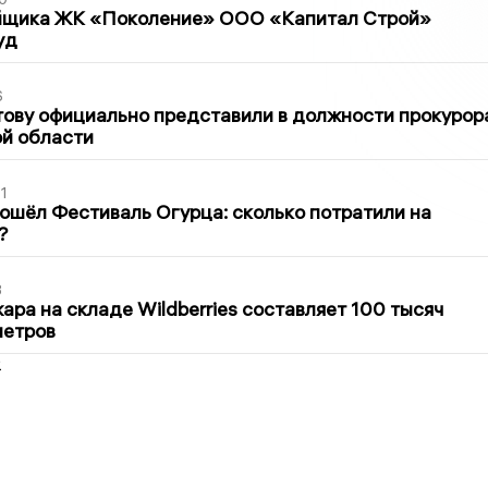
йщика ЖК «Поколение» ООО «Капитал Строй»
уд
6
ову официально представили в должности прокурор
й области
1
ошёл Фестиваль Огурца: сколько потратили на
?
3
ра на складе Wildberries составляет 100 тысяч
метров
2