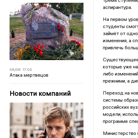
тремя ступеням
аспирантура.
На первом уров
студенты смог
займёт от одно
изменения, а с
привлечь больш
Существующее 
которые уже на
06/08
17:00
либо изменений
Атака мертвецов
прежними, а ди
Новости компаний
Переход на но
системы образо
российских вуз
модели, исполь
программе спе
Министерство н