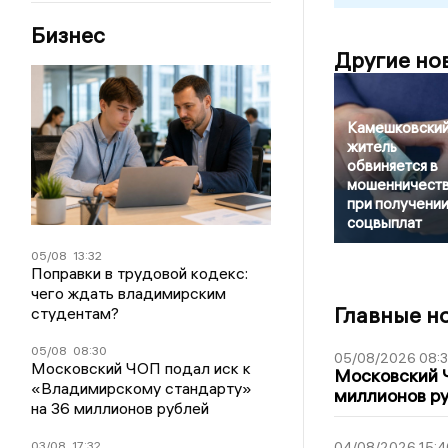
Бизнес
Другие но
Камешковски
житель
обвиняется в
мошенничест
при получени
соцвыплат
05/08
13:32
Поправки в трудовой кодекс:
чего ждать владимирским
Главные н
студентам?
05/08
08:30
05/08/2026 08:
Московский ЧОП подал иск к
Московский 
«Владимирскому стандарту»
миллионов р
на 36 миллионов рублей
03/08
17:32
04/08/2026 15:4