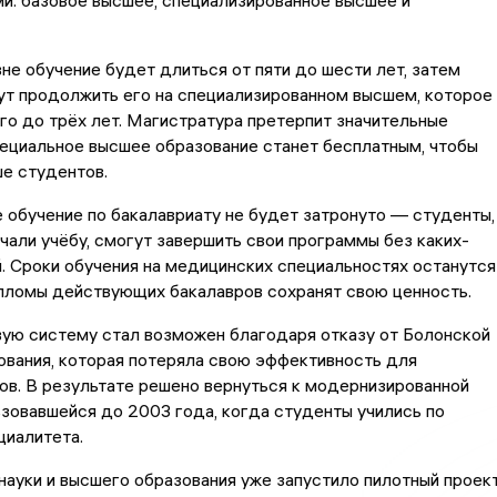
и: базовое высшее, специализированное высшее и
не обучение будет длиться от пяти до шести лет, затем
ут продолжить его на специализированном высшем, которое
го до трёх лет. Магистратура претерпит значительные
пециальное высшее образование станет бесплатным, чтобы
е студентов.
обучение по бакалавриату не будет затронуто — студенты,
чали учёбу, смогут завершить свои программы без каких-
. Сроки обучения на медицинских специальностях останутся
пломы действующих бакалавров сохранят свою ценность.
вую систему стал возможен благодаря отказу от Болонской
вания, которая потеряла свою эффективность для
ов. В результате решено вернуться к модернизированной
зовавшейся до 2003 года, когда студенты учились по
циалитета.
ауки и высшего образования уже запустило пилотный проек