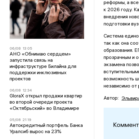
реформы, а вс
к 2026 году. К
внедрения ново
подготовки вуз
Система единог
так как она со
06/08
13:05
образования. Е
АНО «Обнимаю сердцем»
прозрачным и 
запустила связь на
экзамена позв
инфраструктуре Билайна для
вступительными
поддержки инклюзивных
проектов
возможность шк
независимо от 
06/08
12:34
GloraX открыл продажи квартир
Автор:
Эльвир
во второй очереди проекта
«Октябрьский» во Владимире
05/08
21:19
Коммент
Автокредитный портфель Банка
Уралсиб вырос на 23%