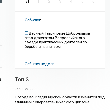
31
1
2
3
4
5
6
События
:
Василий Гаврилович Добронравов
стал делегатом Всероссийского
съезда практических деятелей по
борьбе с пьянством
События недели
Топ 3
а
05/08
20:00
Погода во Владимирской области изменится под
влиянием североатлантического циклона