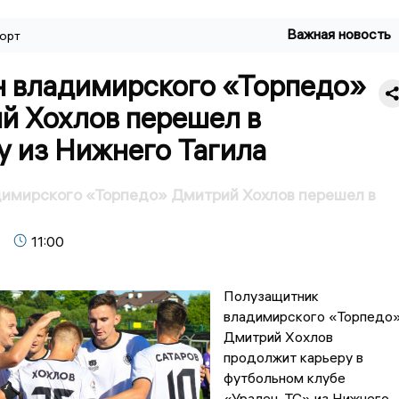
Важная новость
орт
н владимирского «Торпедо»
й Хохлов перешел в
у из Нижнего Тагила
димирского «Торпедо» Дмитрий Хохлов перешел в
11:00
Полузащитник
владимирского «Торпедо
Дмитрий Хохлов
продолжит карьеру в
футбольном клубе
«Уралец-ТС» из Нижнего