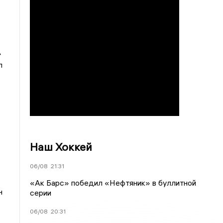
»
л
Наш Хоккей
06/08
21:31
«Ак Барс» победил «Нефтяник» в буллитной
н
серии
06/08
20:31