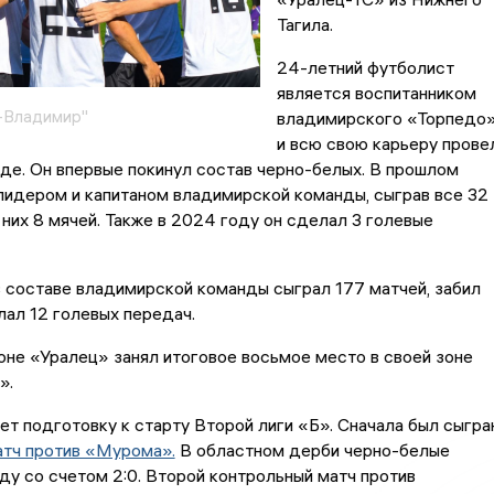
Тагила.
24-летний футболист
является воспитанником
-Владимир"
владимирского «Торпедо
и всю свою карьеру прове
де. Он впервые покинул состав черно-белых. В прошлом
лидером и капитаном владимирской команды, сыграв все 32
в них 8 мячей. Также в 2024 году он сделал 3 голевые
 составе владимирской команды сыграл 177 матчей, забил
лал 12 голевых передач.
не «Уралец» занял итоговое восьмое место в своей зоне
».
т подготовку к старту Второй лиги «Б». Сначала был сыгра
атч против «Мурома».
В областном дерби черно-белые
у со счетом 2:0. Второй контрольный матч против