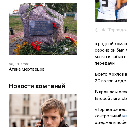
© ФК "Торпедо
в родной коман
сезоне он был 
матча и забив 
передачи.
06/08
17:00
Атака мертвецов
Всего Хохлов в
20 голов и сде
Новости компаний
В прошлом сезо
Второй лиги «Б
«Торпедо» веде
контрольный
м
одержали побед