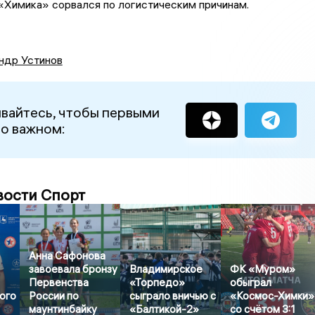
«Химика» сорвался по логистическим причинам.
ндр Устинов
вайтесь, чтобы первыми
 о важном:
вости Спорт
Анна Сафонова
завоевала бронзу
Владимирское
ФК «Муром»
Первенства
«Торпедо»
обыграл
ого
России по
сыграло вничью с
«Космос-Химки»
маунтинбайку
«Балтикой-2»
со счётом 3:1