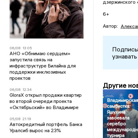
дзержинского 
6+
Автор:
Алекса
Подписы
06/08
13:05
АНО «Обнимаю сердцем»
узнавать
запустила связь на
инфраструктуре Билайна для
поддержки инклюзивных
проектов
Другие но
06/08
12:34
GloraX открыл продажи квартир
Владимирская
во второй очереди проекта
самбистка
«Октябрьский» во Владимире
Яшухина
завоевала
05/08
21:19
серебро
Автокредитный портфель Банка
международн
Уралсиб вырос на 23%
турнира