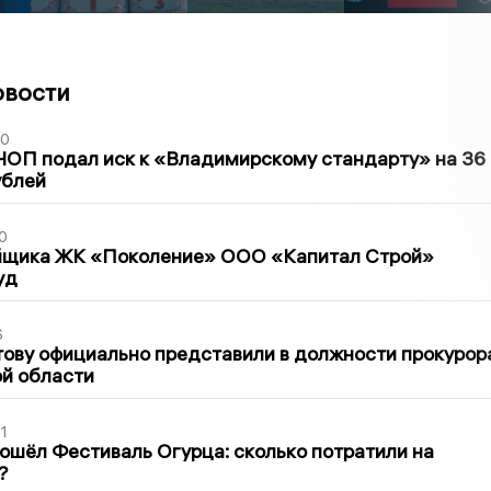
овости
30
ЧОП подал иск к «Владимирскому стандарту» на 36
ублей
0
йщика ЖК «Поколение» ООО «Капитал Строй»
уд
6
ову официально представили в должности прокурор
й области
1
ошёл Фестиваль Огурца: сколько потратили на
?