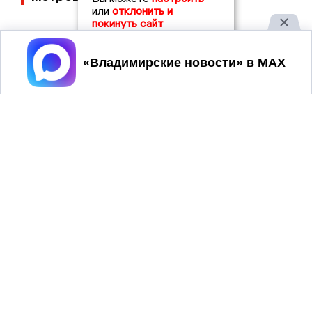
или
отклонить и
покинуть сайт
Принять
2017 © NEWSVLADIMIR.RU | СИ
ВЛАДИМИРСКИЕ
«Информационное агентство
НОВОСТИ
Владимирские новости»
Учредитель (соучредители): Общество с ограниченной
ответственностью «РЕГИОНАЛЬНЫЕ НОВОСТИ» (ОГРН
1107154017354)
Главный редактор: Мазов С. А.
8 (4922) 666916
Телефон редакции:
info@newsvladimir.ru
Электронная почта редакции:
,
reklama@newsvladimir.ru
Регистрационный номер: серия Эл № ФС77-78858 от 4
августа 2020 г. согласно выписке из реестра
зарегистрированных средств массовой информации
выдана Федеральной службой по надзору в сфере связи,
информационных технологий и массовых коммуникаций