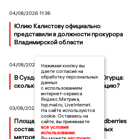
04/08/2026 11:36
Юлию Калистову официально
представили в должности прокурора
Владимирской области
04/08/2026 09:01
Нажимая кнопку вы
даете согласие на
обработку персональных
В Суздале прошёл Фестиваль Огурца:
данных
сколько потратили на организацию?
с использованием
интернет-сервиса
Яндекс.Метрика,
top.mail.ru, LiveInternet.
03/08/2026 14:13
На сайте используются
cookie. Оставаясь на
Площадь пожара на складе Wildberries
сайте, вы принимаете
все условия
составляет 100 тысяч квадратных
использования.
метров
Вы можете
настроить