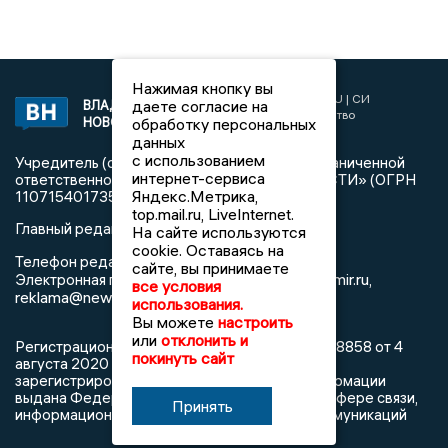
Нажимая кнопку вы
2017 © NEWSVLADIMIR.RU | СИ
даете согласие на
ВЛАДИМИРСКИЕ
«Информационное агентство
НОВОСТИ
обработку персональных
Владимирские новости»
данных
с использованием
Учредитель (соучредители): Общество с ограниченной
интернет-сервиса
ответственностью «РЕГИОНАЛЬНЫЕ НОВОСТИ» (ОГРН
Яндекс.Метрика,
1107154017354)
top.mail.ru, LiveInternet.
Главный редактор: Мазов С. А.
На сайте используются
cookie. Оставаясь на
8 (4922) 666916
Телефон редакции:
сайте, вы принимаете
info@newsvladimir.ru
Электронная почта редакции:
,
все условия
reklama@newsvladimir.ru
использования.
Вы можете
настроить
или
отклонить и
Регистрационный номер: серия Эл № ФС77-78858 от 4
покинуть сайт
августа 2020 г. согласно выписке из реестра
зарегистрированных средств массовой информации
выдана Федеральной службой по надзору в сфере связи,
Принять
информационных технологий и массовых коммуникаций