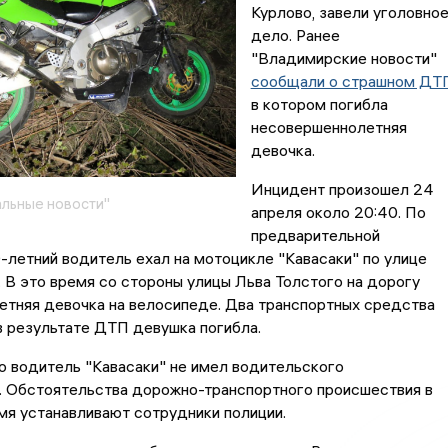
Курлово, завели уголовно
дело. Ранее
"Владимирские новости"
сообщали о страшном ДТ
в котором погибла
несовершеннолетняя
девочка.
Инцидент произошел 24
льные новости"
апреля около 20:40. По
предварительной
-летний водитель ехал на мотоцикле "Кавасаки" по улице
 В это время со стороны улицы Льва Толстого на дорогу
етняя девочка на велосипеде. Два транспортных средства
в результате ДТП девушка погибла.
о водитель "Кавасаки" не имел водительского
. Обстоятельства дорожно-транспортного происшествия в
мя устанавливают сотрудники полиции.