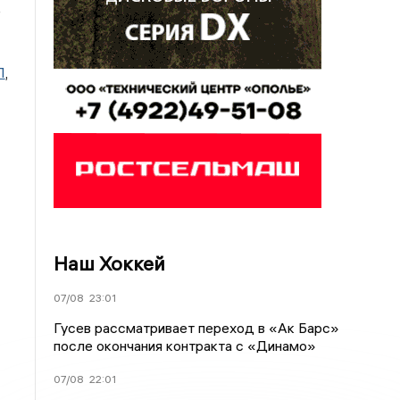
е
П
,
Наш Хоккей
07/08
23:01
Гусев рассматривает переход в «Ак Барс»
после окончания контракта с «Динамо»
07/08
22:01