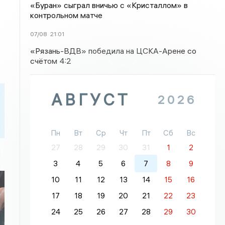
«Буран» сыграл вничью с «Кристаллом» в
контрольном матче
07/08
21:01
«Рязань-ВДВ» победила на ЦСКА-Арене со
счётом 4:2
АВГУСТ
2026
Пн
Вт
Ср
Чт
Пт
Сб
Вс
27
28
29
30
31
1
2
3
4
5
6
7
8
9
10
11
12
13
14
15
16
17
18
19
20
21
22
23
24
25
26
27
28
29
30