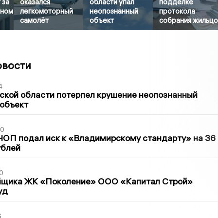
 за
оказался
области упал
подделке
яном
легкомоторный
неопознанный
протокола
самолёт
объект
собрания жильц
овости
4
ской области потерпел крушение неопознанный
 объект
30
ЧОП подал иск к «Владимирскому стандарту» на 36
ублей
0
йщика ЖК «Поколение» ООО «Капитал Строй»
уд
6