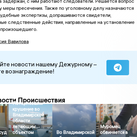
 задержан, с ним работают следователи. Решается вопрос
у меры пресечения. Также по уголовному делу назначаются
удебные экспертизы, допрашиваются свидетели,
ые следственные действия, направленные на установление
 произошедшего.
сия Вавилова
йте новости нашему Дежурному –
е вознаграждение!
вости Происшествия
Потерпевшим
крушение во
Владимирской
области
летающим
Муромец
суд
объектом
Во Владимирской
обвиняется в