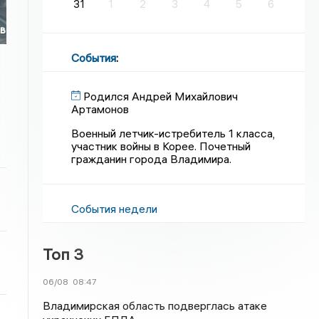
31
1
2
3
4
5
6
ов
События
:
Родился Андрей Михайлович
Артамонов
Военный летчик-истребитель 1 класса,
участник войны в Корее. Почетный
гражданин города Владимира.
События недели
Топ 3
06/08
08:47
Владимирская область подверглась атаке