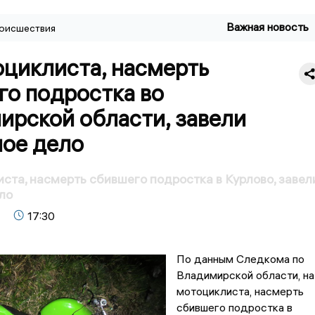
Важная новость
оисшествия
оциклиста, насмерть
го подростка во
ирской области, завели
ное дело
ста, насмерть сбившего подростка в Курлово, завел
ло
17:30
По данным Следкома по
Владимирской области, на
мотоциклиста, насмерть
сбившего подростка в