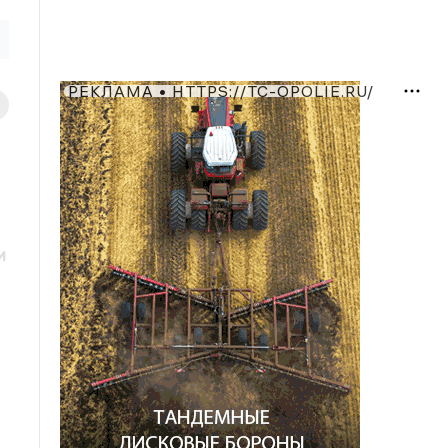
РЕКЛАМА • HTTPS://TC-OPOLIE.RU/
и