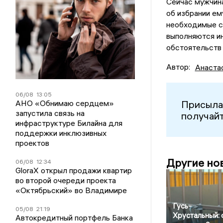
Сейчас мужчина
об избрании ем
необходимые с
выполняются ин
обстоятельств
Автор:
Анаста
06/08
13:05
Присыла
АНО «Обнимаю сердцем»
запустила связь на
получайт
инфраструктуре Билайна для
поддержки инклюзивных
проектов
Другие но
06/08
12:34
GloraX открыл продажи квартир
во второй очереди проекта
«Октябрьский» во Владимире
Гусь-
05/08
21:19
Хрустальный: 
Автокредитный портфель Банка