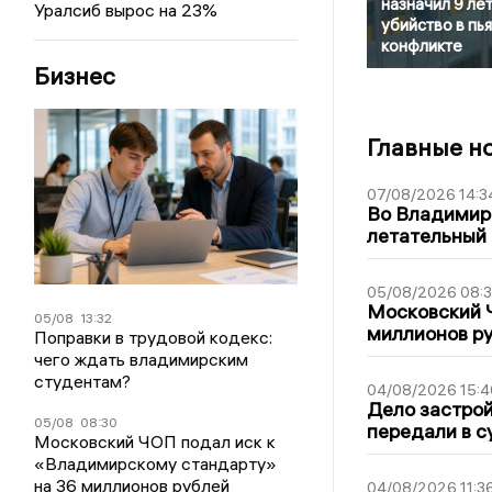
назначил 9 лет
Уралсиб вырос на 23%
убийство в пь
конфликте
Бизнес
Главные н
07/08/2026 14:3
Во Владимир
летательный
05/08/2026 08:
Московский 
05/08
13:32
миллионов р
Поправки в трудовой кодекс:
чего ждать владимирским
студентам?
04/08/2026 15:4
Дело застро
05/08
08:30
передали в с
Московский ЧОП подал иск к
«Владимирскому стандарту»
на 36 миллионов рублей
04/08/2026 11:3