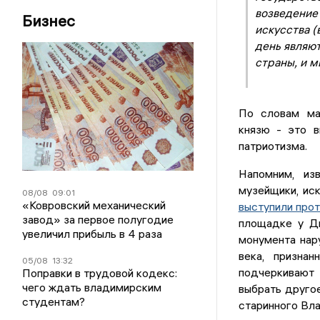
возведение
Бизнес
искусства (
день являют
страны, и м
По словам маг
князю - это в
патриотизма.
Напомним, из
музейщики, иск
08/08
09:01
«Ковровский механический
выступили прот
завод» за первое полугодие
площадке у Дм
увеличил прибыль в 4 раза
монумента нар
века, призна
05/08
13:32
подчеркивают 
Поправки в трудовой кодекс:
чего ждать владимирским
выбрать другое
студентам?
старинного Вл