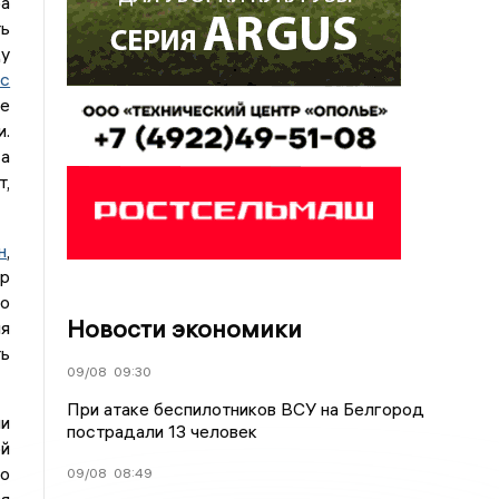
а
ь
у
ас
е
.
 а
,
н
,
р
во
Новости экономики
ия
ть
09/08
09:30
При атаке беспилотников ВСУ на Белгород
и
пострадали 13 человек
й
о
09/08
08:49