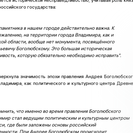
ется исторической несправедливостью, учитывая роль кня
российского государства:
памятника в нашем городе действительно важна. К
жалению, на территории города Владимира, как и
ой области, вообще нет монумента, посвящённого
евичу Боголюбскому. Это большая историческая
ивость, которую обязательно необходимо исправить".
черкнула значимость эпохи правления Андрея Боголюбско
ладимира, как политического и культурного центра Древн
мнить, что именно во время правления Боголюбского
имир стал ведущим политическим и культурным центром
си, где были заложены основы российский
енности. При Андрее Боголюбском происходит