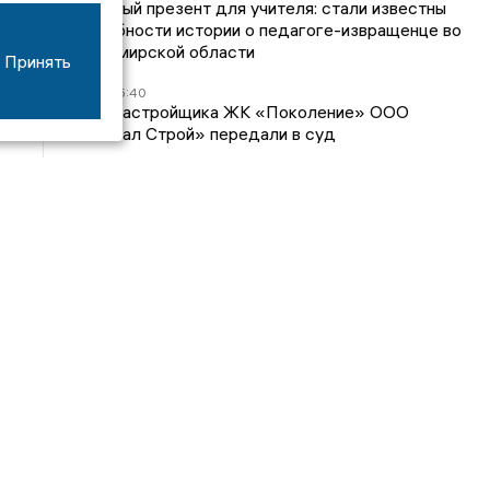
Странный презент для учителя: стали известны
подробности истории о педагоге-извращенце во
Владимирской области
Принять
04/08
15:40
Дело застройщика ЖК «Поколение» ООО
«Капитал Строй» передали в суд
24/07
09:01
Обещали - не сделали: детский сад в
ЖК «Отражение» так и не открылся, хотя сроки
давно прошли
Интервью
21/07
12:32
Большое интервью митрополита
Владимиро‑Суздальского Никандра: текстовая
версия
20/07
12:14