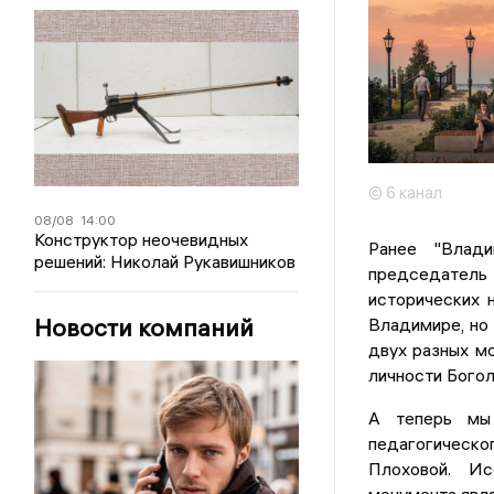
© 6 канал
08/08
14:00
Конструктор неочевидных
Ранее "Влад
решений: Николай Рукавишников
председатель
исторических 
Новости компаний
Владимире, но
двух разных м
личности Богол
А теперь мы 
педагоги
Плоховой. Ис