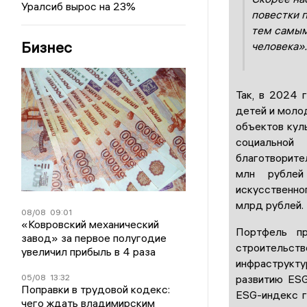
Уралсиб вырос на 23%
повестки 
тем самым
Бизнес
человека».
Так, в 2024 
детей и молод
объектов кул
социальной
благотворит
млн рублей
искусственно
млрд рублей.
08/08
09:01
«Ковровский механический
Портфель пр
завод» за первое полугодие
строительст
увеличил прибыль в 4 раза
инфраструкт
развитию ESG
05/08
13:32
Поправки в трудовой кодекс:
ESG-индекс г
чего ждать владимирским