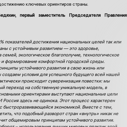
достижению ключевых ориентиров страны.
едяхин, первый заместитель Председателя Правления
% показателей достижения национальных целей так или
заны с устойчивым развитием — это здоровье,
 семей, экологическое благополучие, технологическое
 и формирование комфортной городской среды.
ринципы устойчивого развития в свою жизнь или
ы создаем условия для успешного будущего всей нашей
актически происходит суверенизация повестки: мы
ый переход на собственную уникальную модель, в
сновными ориентирами выступают национальные цели
И Россия здесь не одинока. Этот процесс характерен
 с быстроразвивающейся экономикой. Вместе с тем,
етить, что подобный разворот стран «внутрь» никак не
чит общемировым принципам устойчивого развития.
оборот – использование лучших мировых практик этой