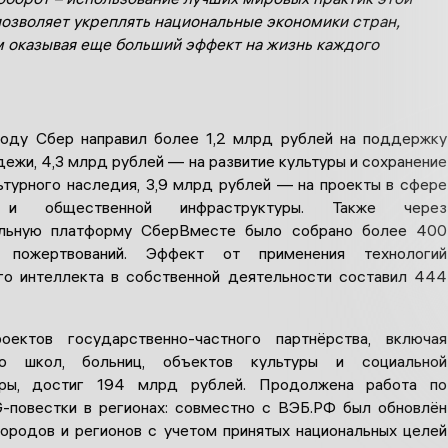
позволяет укреплять национальные экономики стран,
 оказывая еще больший эффект на жизнь каждого
году Сбер направил более 1,2 млрд рублей на поддержку
ежи, 4,3 млрд рублей — на развитие культуры и сохранение
ьтурного наследия, 3,9 млрд рублей — на проекты в сфере
 и общественной инфраструктуры. Также через
ельную платформу СберВместе было собрано более 400
 пожертвований. Эффект от применения технологий
го интеллекта в собственной деятельности составил 444
оектов государственно-частного партнёрства, включая
во школ, больниц, объектов культуры и социальной
уры, достиг 194 млрд рублей. Продолжена работа по
-повестки в регионах: совместно с ВЭБ.РФ был обновлён
ородов и регионов с учетом принятых национальных целей