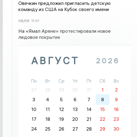
Овечкин предложил пригласить детскую
команду из США на Кубок своего имени
08/08
11:01
На «Ямал Арене» протестировали новое
ледовое покрытие
АВГУСТ
2026
Пн
Вт
Ср
Чт
Пт
Сб
Вс
27
28
29
30
31
1
2
3
4
5
6
7
8
9
10
11
12
13
14
15
16
17
18
19
20
21
22
23
24
25
26
27
28
29
30