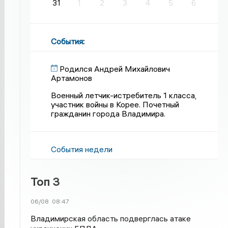
31
1
2
3
4
5
6
События
:
Родился Андрей Михайлович
Артамонов
Военный летчик-истребитель 1 класса,
участник войны в Корее. Почетный
гражданин города Владимира.
События недели
Топ 3
06/08
08:47
Владимирская область подверглась атаке