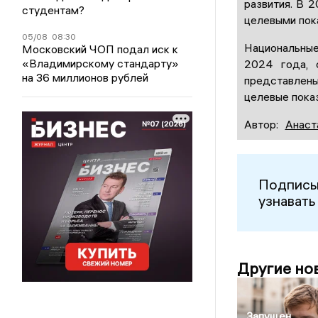
развития. В 
студентам?
целевыми пок
05/08
08:30
Национальные
Московский ЧОП подал иск к
«Владимирскому стандарту»
2024 года, 
на 36 миллионов рублей
представлены
целевые показ
Автор:
Анаст
Подписы
узнавать
Другие но
Запущен