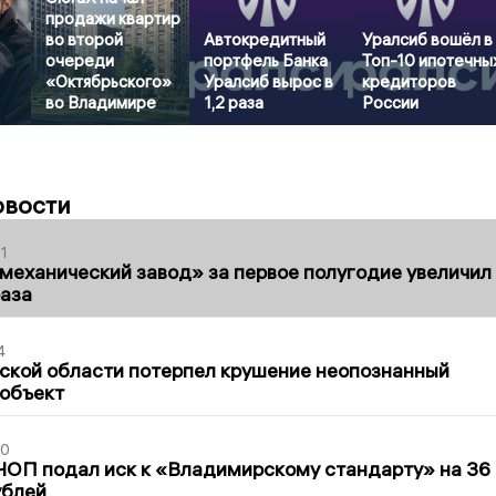
продажи квартир
во второй
Автокредитный
Уралсиб вошёл в
очереди
портфель Банка
Топ-10 ипотечны
«Октябрьского»
Уралсиб вырос в
кредиторов
во Владимире
1,2 раза
России
овости
1
механический завод» за первое полугодие увеличил
раза
4
ской области потерпел крушение неопознанный
 объект
30
ЧОП подал иск к «Владимирскому стандарту» на 36
ублей