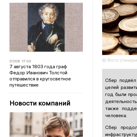
© Фото сгенер
07/08
17:00
7 августа 1803 года граф
Федор Иванович Толстой
отправился в кругосветное
Сбер подвёл
путешествие
целей развит
год были про
деятельность
Новости компаний
также подде
человека.
Сбер продол
инфраструкт