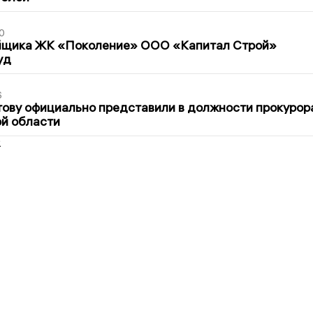
0
йщика ЖК «Поколение» ООО «Капитал Строй»
уд
6
ову официально представили в должности прокурор
й области
2