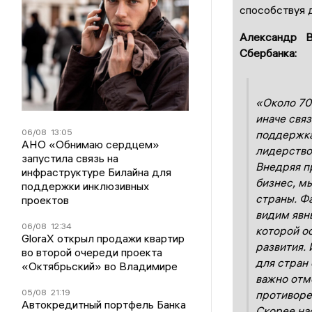
способствуя 
Александр В
Сбербанка:
«Около 70
иначе свя
06/08
13:05
поддержка
АНО «Обнимаю сердцем»
лидерство
запустила связь на
Внедряя п
инфраструктуре Билайна для
бизнес, м
поддержки инклюзивных
страны. Ф
проектов
видим явн
06/08
12:34
которой о
GloraX открыл продажи квартир
развития. 
во второй очереди проекта
для стран
«Октябрьский» во Владимире
важно отм
05/08
21:19
противоре
Автокредитный портфель Банка
Скорее на