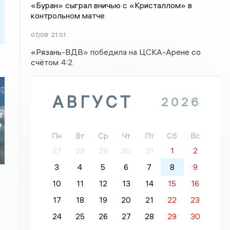
«Буран» сыграл вничью с «Кристаллом» в
контрольном матче
07/08
21:01
«Рязань-ВДВ» победила на ЦСКА-Арене со
счётом 4:2
АВГУСТ
2026
т
ю
Пн
Вт
Ср
Чт
Пт
Сб
Вс
27
28
29
30
31
1
2
3
4
5
6
7
8
9
10
11
12
13
14
15
16
17
18
19
20
21
22
23
24
25
26
27
28
29
30