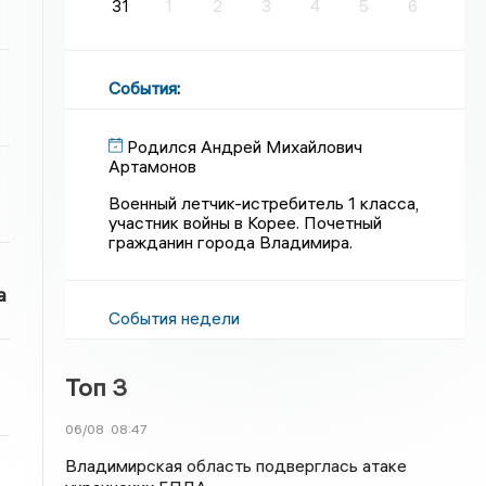
31
1
2
3
4
5
6
События
:
Родился Андрей Михайлович
Артамонов
Военный летчик-истребитель 1 класса,
участник войны в Корее. Почетный
гражданин города Владимира.
а
События недели
Топ 3
06/08
08:47
Владимирская область подверглась атаке