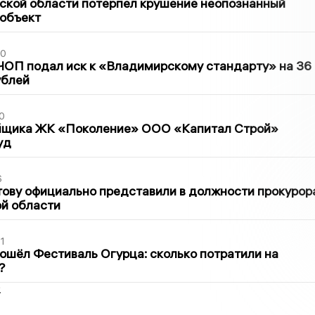
ской области потерпел крушение неопознанный
 объект
30
ЧОП подал иск к «Владимирскому стандарту» на 36
ублей
0
йщика ЖК «Поколение» ООО «Капитал Строй»
уд
6
ову официально представили в должности прокурор
й области
1
ошёл Фестиваль Огурца: сколько потратили на
?
2