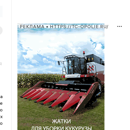
РЕКЛАМА • HTTPS://TC-OPOLIE.RU/
я
ла
е
ю
х
но