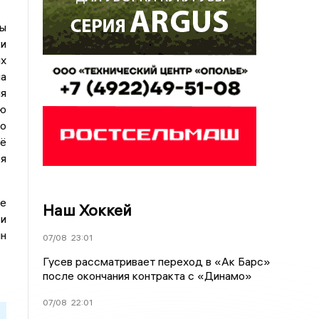
ты
и
ых
на
ия
ю
о
её
ся
де
Наш Хоккей
 и
лн
07/08
23:01
Гусев рассматривает переход в «Ак Барс»
после окончания контракта с «Динамо»
07/08
22:01