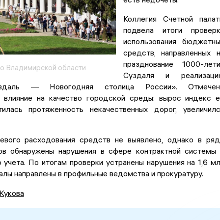
Коллегия Счетной пала
подвела итоги проверк
использования бюджетн
средств, направленных 
празднование 1000-лет
о Владимирской области
Суздаля и реализаци
здаль — Новогодняя столица России». Отмечен
 влияние на качество городской среды: вырос индекс 
тилась протяженность некачественных дорог, увеличил
евого расходования средств не выявлено, однако в ря
ов обнаружены нарушения в сфере контрактной системы
 учета. По итогам проверки устранены нарушения на 1,6 м
алы направлены в профильные ведомства и прокуратуру.
Жукова