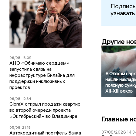
Подписы
узнавать
Другие но
06/08
13:05
АНО «Обнимаю сердцем»
запустила связь на
В Окском парк
инфраструктуре Билайна для
нашли накладк
поддержки инклюзивных
поясную сумк
проектов
XII-XIII веков
06/08
12:34
GloraX открыл продажи квартир
во второй очереди проекта
«Октябрьский» во Владимире
Главные н
05/08
21:19
07/08/2026 14:3
Автокредитный портфель Банка