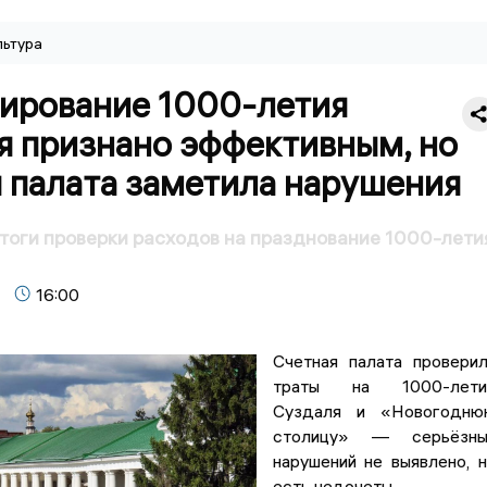
льтура
ирование 1000-летия
я признано эффективным, но
 палата заметила нарушения
оги проверки расходов на празднование 1000-лети
16:00
Счетная палата провери
траты на 1000-лети
Суздаля и «Новогодню
столицу» — серьёзны
нарушений не выявлено, 
есть недочеты.