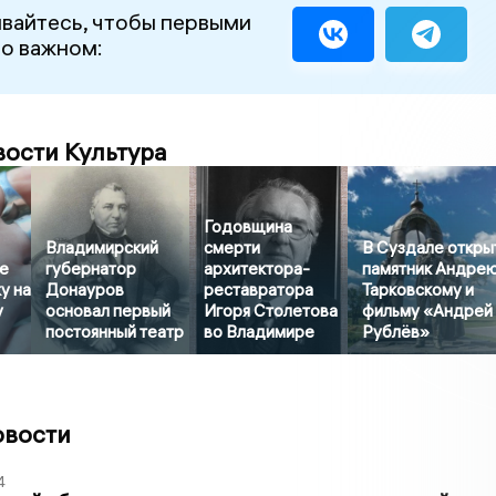
вайтесь, чтобы первыми
 о важном:
вости Культура
Годовщина
Владимирский
смерти
В Суздале откры
е
губернатор
архитектора-
памятник Андре
у на
Донауров
реставратора
Тарковскому и
у
основал первый
Игоря Столетова
фильму «Андрей
постоянный театр
во Владимире
Рублёв»
овости
4