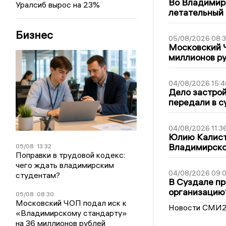
Во Владимир
Уралсиб вырос на 23%
летательный
Бизнес
05/08/2026 08:
Московский 
миллионов р
04/08/2026 15:4
Дело застро
передали в с
04/08/2026 11:3
Юлию Калист
Владимирско
05/08
13:32
Поправки в трудовой кодекс:
чего ждать владимирским
04/08/2026 09:0
студентам?
В Суздале пр
организацию
05/08
08:30
Московский ЧОП подал иск к
Новости СМИ
«Владимирскому стандарту»
на 36 миллионов рублей