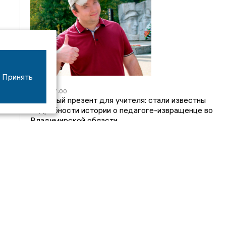
Принять
05/08
17:00
Странный презент для учителя: стали известны
подробности истории о педагоге-извращенце во
Владимирской области
04/08
15:40
Дело застройщика ЖК «Поколение» ООО
«Капитал Строй» передали в суд
24/07
09:01
Обещали - не сделали: детский сад в
ЖК «Отражение» так и не открылся, хотя сроки
давно прошли
14/07
16:05