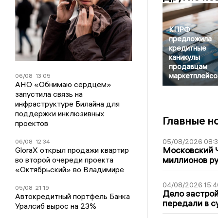
КПРФ
предложила
кредитные
каникулы
продавцам
маркетплейсо
06/08
13:05
АНО «Обнимаю сердцем»
запустила связь на
инфраструктуре Билайна для
поддержки инклюзивных
Главные н
проектов
05/08/2026 08:
06/08
12:34
Московский 
GloraX открыл продажи квартир
миллионов р
во второй очереди проекта
«Октябрьский» во Владимире
04/08/2026 15:4
05/08
21:19
Дело застро
Автокредитный портфель Банка
передали в с
Уралсиб вырос на 23%