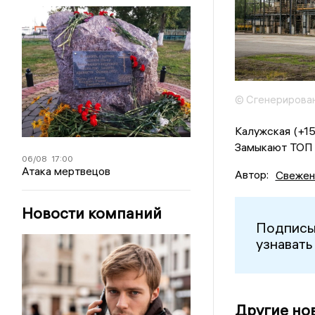
© Сгенерирова
Калужская (+15
Замыкают ТОП О
06/08
17:00
Атака мертвецов
Автор:
Свежен
Новости компаний
Подписы
узнавать
Другие но