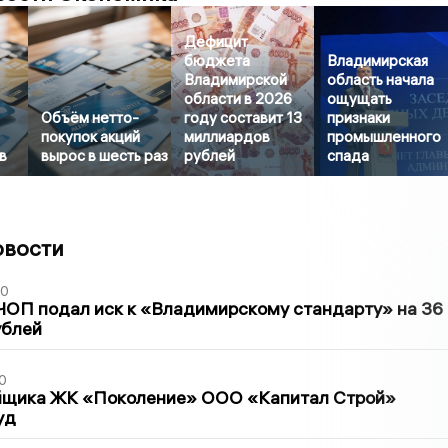
Дефицит
бюджета
Владимирская
Владимирской
область начала
области в 2026
ощущать
Объём нетто-
году составит 13
признаки
покупок акций
миллиардов
промышленного
в
вырос в шесть раз
рублей
спада
овости
30
ЧОП подал иск к «Владимирскому стандарту» на 36
ублей
0
йщика ЖК «Поколение» ООО «Капитал Строй»
уд