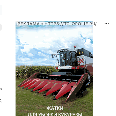
РЕКЛАМА • HTTPS://TC-OPOLIE.RU/
ю
%,