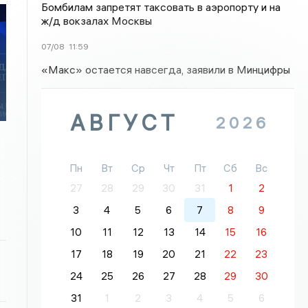
Бомбилам запретят таксовать в аэропорту и на
ж/д вокзалах Москвы
07/08
11:59
«Макс» остается навсегда, заявили в Минцифры
АВГУСТ
2026
Пн
Вт
Ср
Чт
Пт
Сб
Вс
27
28
29
30
31
1
2
3
4
5
6
7
8
9
10
11
12
13
14
15
16
17
18
19
20
21
22
23
24
25
26
27
28
29
30
31
1
2
3
4
5
6