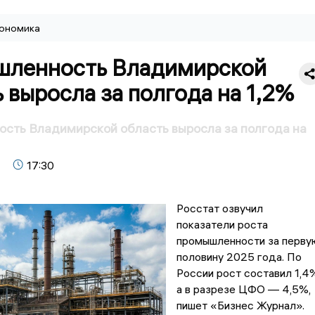
ономика
ленность Владимирской
 выросла за полгода на 1,2%
сть Владимирской область выросла за полгода на
17:30
Росстат озвучил
показатели роста
промышленности за перву
половину 2025 года. По
России рост составил 1,4
а в разрезе ЦФО — 4,5%,
пишет «Бизнес Журнал».