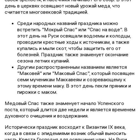
день в церквях освящают новый урожай меда, что
считается многовековой традицией.
Среди народных названий праздника можно
встретить "Мокрый Спас" или "Спас на воде". В
этот день на Руси освящали водоемы и колодцы,
проводили крестные ходы к источникам, а также
купались и мыли скот, чтобы защитить его от
болезней. Праздник также знаменует окончание
сезона летних купаний.
Другим распространенным названием является
"Маковей" или "Маковый Спас", который посвящен
семи мученикам Маккавеям и созревающему к
этому времени маку. В этот день пекли пряники и
пирожки с маком.
Медовый Спас также знаменует начало Успенского
поста, который длится две недели и является временем
духовного очищения и воздержания.
Исторически праздник восходит к Византии IX века,
когда в связи с эпидемиями возник обычай выносить
часть Креста Господня для освящения улиц. На Руси