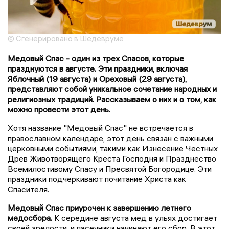
© Сгенерировано в Шедевруме
Медовый Спас - один из трех Спасов, которые
празднуются в августе. Эти праздники, включая
Яблочный (19 августа) и Ореховый (29 августа),
представляют собой уникальное сочетание народных и
религиозных традиций. Рассказываем о них и о том, как
можно провести этот день.
Хотя название "Медовый Спас" не встречается в
православном календаре, этот день связан с важными
церковными событиями, такими как Изнесение Честных
Древ Животворящего Креста Господня и Празднество
Всемилостивому Спасу и Пресвятой Богородице. Эти
праздники подчеркивают почитание Христа как
Спасителя.
Медовый Спас приурочен к завершению летнего
медосбора.
К середине августа мед в ульях достигает
своей зрелости, и пасечники начинают его сбор. В этот