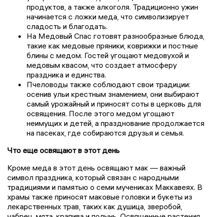
продуктов, а также алкоголя. Традиционно ужин
начинается с ложки меда, что символизирует
сладость и благодать.
На Медовый Спас готовят разнообразные блюда,
такие как медовые пряники, коврижки и постные
блины с медом. Гостей угощают медовухой и
медовым квасом, что создает атмосферу
праздника и единства.
Пчеловоды также соблюдают свои традиции:
осенив ульи крестным знамением, они выбирают
самый урожайный и приносят соты в церковь для
освящения. После этого медом угощают
неимущих и детей, а празднование продолжается
на пасеках, где собираются друзья и семья.
Что еще освящают в этот день
Кроме меда в этот день освящают мак — важный
символ праздника, который связан с народными
традициями и памятью о семи мучениках Маккавеях. В
храмы также приносят маковые головки и букеты из
лекарственных трав, таких как душица, зверобой,
чабрец, мята, крапива и полынь. Освященные растения