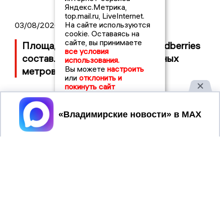
Яндекс.Метрика,
top.mail.ru, LiveInternet.
На сайте используются
03/08/2026 14:13
cookie. Оставаясь на
сайте, вы принимаете
Площадь пожара на складе Wildberries
все условия
составляет 100 тысяч квадратных
использования.
Вы можете
настроить
метров
или
отклонить и
покинуть сайт
Принять
2017 © NEWSVLADIMIR.RU | СИ
ВЛАДИМИРСКИЕ
«Информационное агентство
НОВОСТИ
Владимирские новости»
Учредитель (соучредители): Общество с ограниченной
ответственностью «РЕГИОНАЛЬНЫЕ НОВОСТИ» (ОГРН
1107154017354)
Главный редактор: Мазов С. А.
8 (4922) 666916
Телефон редакции: