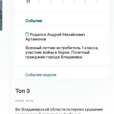
31
1
2
3
4
5
6
События
:
с
Родился Андрей Михайлович
Артамонов
Военный летчик-истребитель 1 класса,
участник войны в Корее. Почетный
гражданин города Владимира.
События недели
Топ 3
07/08
14:34
Во Владимирской области потерпел крушение