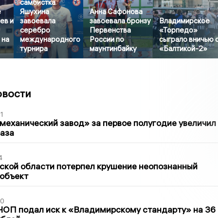
самбистка
е
Яшухина
Анна Сафонова
ев и
завоевала
завоевала бронзу
Владимирское
серебро
Первенства
«Торпедо»
 на
международного
России по
сыграло вничью 
турнира
маунтинбайку
«Балтикой-2»
овости
1
механический завод» за первое полугодие увеличил
раза
4
ской области потерпел крушение неопознанный
 объект
30
ЧОП подал иск к «Владимирскому стандарту» на 36