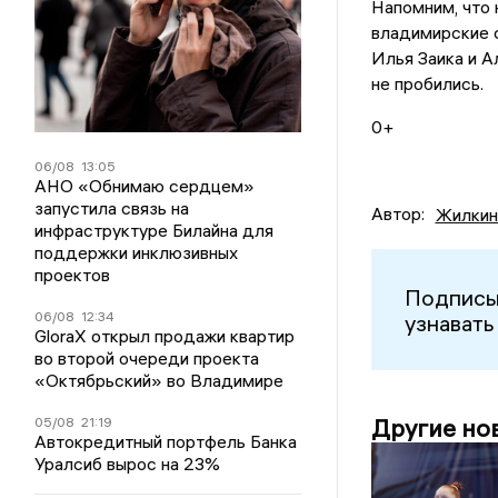
Напомним, что 
владимирские с
Илья Заика и А
не пробились.
0+
06/08
13:05
АНО «Обнимаю сердцем»
запустила связь на
Автор:
Жилкин
инфраструктуре Билайна для
поддержки инклюзивных
проектов
Подписы
06/08
12:34
узнавать
GloraX открыл продажи квартир
во второй очереди проекта
«Октябрьский» во Владимире
Другие но
05/08
21:19
Автокредитный портфель Банка
Уралсиб вырос на 23%