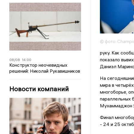
© фото: Champi
руку. Как сооб
показало вывих
08/08
14:00
Конструктор неочевидных
Даниэл Марино
решений: Николай Рукавишников
На сегодняшний
мира в четырёх
Новости компаний
многоборье, оп
параллельных б
Мухаммаджон Я
Финал многобор
- 24 и 25 октяб