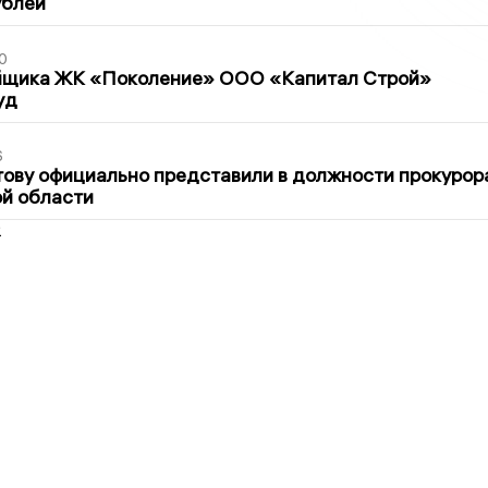
ублей
0
йщика ЖК «Поколение» ООО «Капитал Строй»
уд
6
ову официально представили в должности прокурор
й области
2