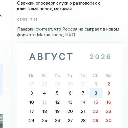
Овечкин опроверг слухи о разговорах с
клюшками перед матчами
,
08/08
17:31
Панарин считает, что Россия не сыграет в новом
формате Матча звезд НХЛ
АВГУСТ
2026
Пн
Вт
Ср
Чт
Пт
Сб
Вс
27
28
29
30
31
1
2
3
4
5
6
7
8
9
10
11
12
13
14
15
16
17
18
19
20
21
22
23
24
25
26
27
28
29
30