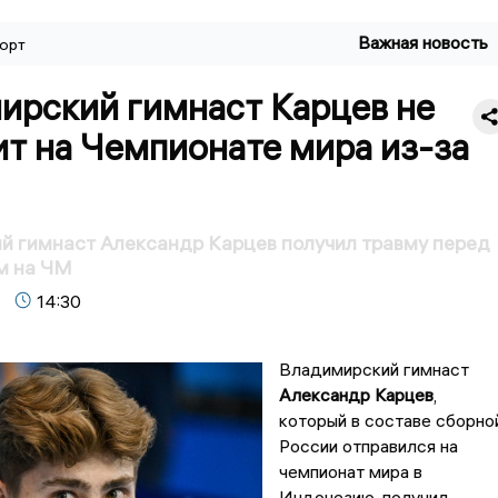
Важная новость
орт
ирский гимнаст Карцев не
т на Чемпионате мира из-за
й гимнаст Александр Карцев получил травму перед
м на ЧМ
14:30
Владимирский гимнаст
Александр Карцев
,
который в составе сборно
России отправился на
чемпионат мира в
Индонезию, получил