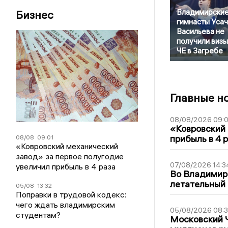
Владимирски
Бизнес
гимнасты Усач
Васильева не
получили визы
ЧЕ в Загребе
Главные н
08/08/2026 09:0
«Ковровский 
прибыль в 4 
08/08
09:01
«Ковровский механический
завод» за первое полугодие
07/08/2026 14:3
увеличил прибыль в 4 раза
Во Владимир
летательный
05/08
13:32
Поправки в трудовой кодекс:
чего ждать владимирским
05/08/2026 08:
студентам?
Московский 