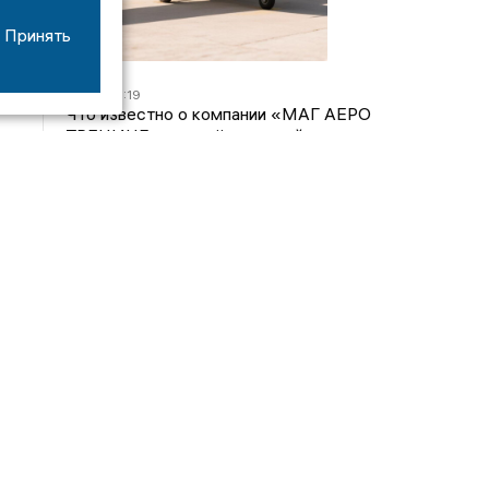
Принять
07/08
16:19
Что известно о компании «МАГ АЕРО
ТРЕНИНГ», самолёт которой потерпел крушение
во Владимирской области?
05/08
17:00
Странный презент для учителя: стали известны
подробности истории о педагоге-извращенце во
Владимирской области
04/08
15:40
Дело застройщика ЖК «Поколение» ООО
«Капитал Строй» передали в суд
24/07
09:01
Обещали - не сделали: детский сад в
ЖК «Отражение» так и не открылся, хотя сроки
давно прошли