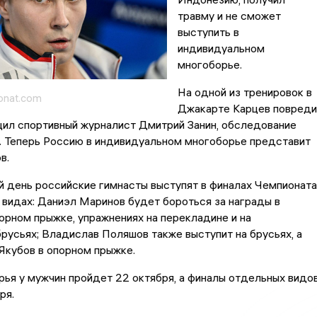
травму и не сможет
выступить в
индивидуальном
многоборье.
На одной из тренировок в
onat.com
Джакарте Карцев повреди
щил спортивный журналист Дмитрий Занин, обследование
. Теперь Россию в индивидуальном многоборье представит
в.
 день российские гимнасты выступят в финалах Чемпионата
 видах: Даниэл Маринов будет бороться за награды в
орном прыжке, упражнениях на перекладине и на
русьях; Владислав Поляшов также выступит на брусьях, а
кубов в опорном прыжке.
ья у мужчин пройдет 22 октября, а финалы отдельных видо
ря.