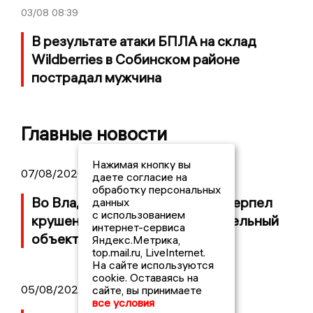
03/08
08:39
В результате атаки БПЛА на склад
Wildberries в Собинском районе
пострадал мужчина
Главные новости
Нажимая кнопку вы
07/08/2026 14:34
даете согласие на
обработку персональных
Во Владимирской области потерпел
данных
с использованием
крушение неопознанный летательный
интернет-сервиса
объект
Яндекс.Метрика,
top.mail.ru, LiveInternet.
На сайте используются
cookie. Оставаясь на
05/08/2026 08:30
сайте, вы принимаете
все условия