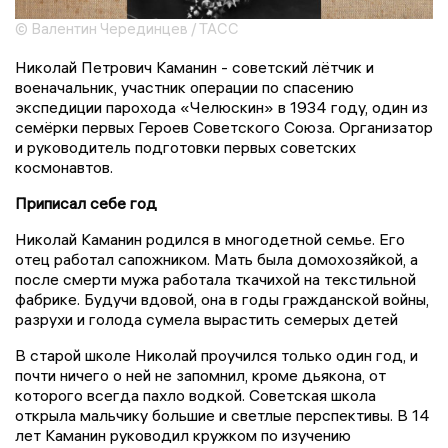
© Валентин Черединцев / ТАСС
Николай Петрович Каманин - советский лётчик и
военачальник, участник операции по спасению
экспедиции парохода «Челюскин» в 1934 году, один из
семёрки первых Героев Советского Союза. Организатор
и руководитель подготовки первых советских
космонавтов.
Приписал себе год
Николай Каманин родился в многодетной семье. Его
отец работал сапожником. Мать была домохозяйкой, а
после смерти мужа работала ткачихой на текстильной
фабрике. Будучи вдовой, она в годы гражданской войны,
разрухи и голода сумела вырастить семерых детей
В старой школе Николай проучился только один год, и
почти ничего о ней не запомнил, кроме дьякона, от
которого всегда пахло водкой. Советская школа
открыла мальчику большие и светлые перспективы. В 14
лет Каманин руководил кружком по изучению