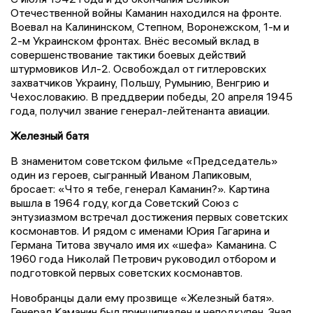
Отечественной войны Каманин находился на фронте.
Воевал на Калининском, Степном, Воронежском, 1-м и
2-м Украинском фронтах. Внёс весомый вклад в
совершенствование тактики боевых действий
штурмовиков Ил-2. Освобождал от гитлеровских
захватчиков Украину, Польшу, Румынию, Венгрию и
Чехословакию. В преддверии победы, 20 апреля 1945
года, получил звание генерал-лейтенанта авиации.
Железный батя
В знаменитом советском фильме «Председатель»
один из героев, сыгранный Иваном Лапиковым,
бросает: «Что я тебе, генерал Каманин?». Картина
вышла в 1964 году, когда Советский Союз с
энтузиазмом встречал достижения первых советских
космонавтов. И рядом с именами Юрия Гагарина и
Германа Титова звучало имя их «шефа» Каманина. С
1960 года Николай Петрович руководил отбором и
подготовкой первых советских космонавтов.
Новобранцы дали ему прозвище «Железный батя».
Генерал Каманин был принципиален и неподкупен. Зная