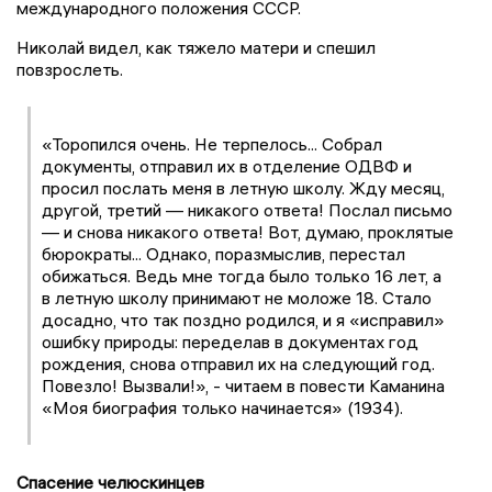
международного положения СССР.
Николай видел, как тяжело матери и спешил
повзрослеть.
«Торопился очень. Не терпелось... Собрал
документы, отправил их в отделение ОДВФ и
просил послать меня в летную школу. Жду месяц,
другой, третий — никакого ответа! Послал письмо
— и снова никакого ответа! Вот, думаю, проклятые
бюрократы... Однако, поразмыслив, перестал
обижаться. Ведь мне тогда было только 16 лет, а
в летную школу принимают не моложе 18. Стало
досадно, что так поздно родился, и я «исправил»
ошибку природы: переделав в документах год
рождения, снова отправил их на следующий год.
Повезло! Вызвали!», - читаем в повести Каманина
«Моя биография только начинается» (1934).
Спасение челюскинцев