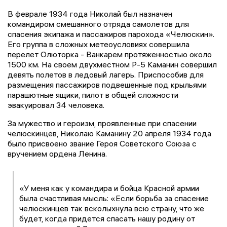
В феврале 1934 года Николай был назначен
командиром смешанного отряда самолетов для
спасения экипажа и пассажиров парохода «Челюскин».
Его группа в сложных метеоусловиях совершила
перелет Олюторка - Ванкарем протяженностью около
1500 км. На своем двухместном Р-5 Каманин совершил
девять полетов в ледовый лагерь. Приспособив для
размещения пассажиров подвешенные под крыльями
парашютные ящики, пилот в общей сложности
эвакуировал 34 человека.
За мужество и героизм, проявленные при спасении
челюскинцев, Николаю Каманину 20 апреля 1934 года
было присвоено звание Героя Советского Союза с
вручением ордена Ленина.
«У меня как у командира и бойца Красной армии
была счастливая мысль: «Если борьба за спасение
челюскинцев так всколыхнула всю страну, что же
будет, когда придется спасать нашу родину от