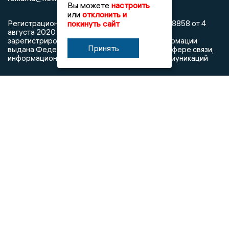
Вы можете
настроить
или
отклонить и
покинуть сайт
Регистрационный номер: серия Эл № ФС77-78858 от 4
августа 2020 г. согласно выписке из реестра
зарегистрированных средств массовой информации
Принять
выдана Федеральной службой по надзору в сфере связи,
информационных технологий и массовых коммуникаций
При использовании любого материала с данного сайта
гиперссылка на Сетевое издание «Информационное
агентство Владимирские новости» обязательна.
Сообщения на сером фоне размещены на правах рекламы
@mazov
MAX
Написать директору в телеграм
или
О холдинге
Вакансии
Реклама
Дежурный по новостям