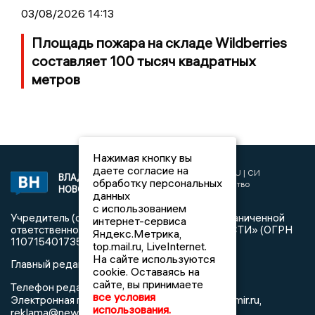
03/08/2026 14:13
Площадь пожара на складе Wildberries
составляет 100 тысяч квадратных
метров
Нажимая кнопку вы
даете согласие на
2017 © NEWSVLADIMIR.RU | СИ
ВЛАДИМИРСКИЕ
обработку персональных
«Информационное агентство
НОВОСТИ
данных
Владимирские новости»
с использованием
Учредитель (соучредители): Общество с ограниченной
интернет-сервиса
ответственностью «РЕГИОНАЛЬНЫЕ НОВОСТИ» (ОГРН
Яндекс.Метрика,
1107154017354)
top.mail.ru, LiveInternet.
На сайте используются
Главный редактор: Мазов С. А.
cookie. Оставаясь на
сайте, вы принимаете
8 (4922) 666916
Телефон редакции:
все условия
info@newsvladimir.ru
Электронная почта редакции:
,
использования.
reklama@newsvladimir.ru