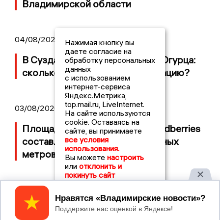
Владимирской области
04/08/2026 09:01
Нажимая кнопку вы
даете согласие на
В Суздале прошёл Фестиваль Огурца:
обработку персональных
данных
сколько потратили на организацию?
с использованием
интернет-сервиса
Яндекс.Метрика,
top.mail.ru, LiveInternet.
03/08/2026 14:13
На сайте используются
cookie. Оставаясь на
Площадь пожара на складе Wildberries
сайте, вы принимаете
все условия
составляет 100 тысяч квадратных
использования.
метров
Вы можете
настроить
или
отклонить и
покинуть сайт
Принять
2017 © NEWSVLADIMIR.RU | СИ