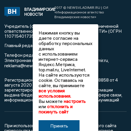
2017 © NEWSVLADIMIR.RU | СИ
ВЛАДИМИРСКИЕ
«Информационное агентство
НОВОСТИ
Владимирские новости»
Учредитель (соучредители): Общество с ограниченной
ответственностью «РЕГИОНАЛЬНЫЕ НОВОСТИ» (ОГРН
Нажимая кнопку вы
1107154017354)
даете согласие на
обработку персональных
Главный редактор: Мазов С. А.
данных
с использованием
8 (4922) 666916
Телефон редакции:
интернет-сервиса
info@newsvladimir.ru
Электронная почта редакции:
,
Яндекс.Метрика,
reklama@newsvladimir.ru
top.mail.ru, LiveInternet.
На сайте используются
cookie. Оставаясь на
Регистрационный номер: серия Эл № ФС77-78858 от 4
августа 2020 г. согласно выписке из реестра
сайте, вы принимаете
зарегистрированных средств массовой информации
все условия
выдана Федеральной службой по надзору в сфере связи,
использования.
информационных технологий и массовых коммуникаций
Вы можете
настроить
или
отклонить и
покинуть сайт
Принять
При использовании любого материала с данного сайта
гиперссылка на Сетевое издание «Информационное