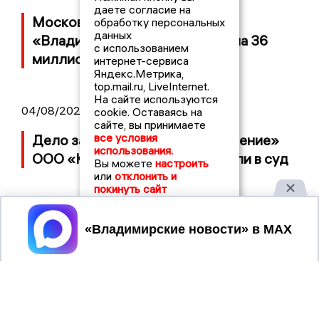
даете согласие на
Московский ЧОП подал иск к
обработку персональных
данных
«Владимирскому стандарту» на 36
с использованием
миллионов рублей
интернет-сервиса
Яндекс.Метрика,
top.mail.ru, LiveInternet.
На сайте используются
04/08/2026 15:40
cookie. Оставаясь на
сайте, вы принимаете
все условия
Дело застройщика ЖК «Поколение»
использования.
ООО «Капитал Строй» передали в суд
Вы можете
настроить
или
отклонить и
покинуть сайт
Принять
2017 © NEWSVLADIMIR.RU | СИ
ВЛАДИМИРСКИЕ
«Информационное агентство
НОВОСТИ
Владимирские новости»
Учредитель (соучредители): Общество с ограниченной
ответственностью «РЕГИОНАЛЬНЫЕ НОВОСТИ» (ОГРН