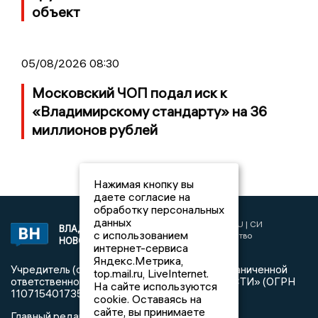
объект
05/08/2026 08:30
Московский ЧОП подал иск к
«Владимирскому стандарту» на 36
миллионов рублей
Нажимая кнопку вы
даете согласие на
обработку персональных
данных
2017 © NEWSVLADIMIR.RU | СИ
ВЛАДИМИРСКИЕ
с использованием
«Информационное агентство
НОВОСТИ
интернет-сервиса
Владимирские новости»
Яндекс.Метрика,
Учредитель (соучредители): Общество с ограниченной
top.mail.ru, LiveInternet.
ответственностью «РЕГИОНАЛЬНЫЕ НОВОСТИ» (ОГРН
На сайте используются
1107154017354)
cookie. Оставаясь на
сайте, вы принимаете
Главный редактор: Мазов С. А.