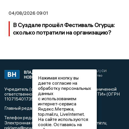
04/08/2026 09:01
В Суздале прошёл Фестиваль Огурца:
сколько потратили на организацию?
2017 © NEWSVLADIMIR.RU | СИ
ВЛАДИМИРСКИЕ
«Информационное агентство
Нажимая кнопку вы
НОВОСТИ
Владимирские новости»
даете согласие на
обработку персональных
Учредитель (соучредители): Общество с ограниченной
данных
ответственностью «РЕГИОНАЛЬНЫЕ НОВОСТИ» (ОГРН
с использованием
1107154017354)
интернет-сервиса
Главный редактор: Мазов С. А.
Яндекс.Метрика,
top.mail.ru, LiveInternet.
8 (4922) 666916
Телефон редакции:
На сайте используются
info@newsvladimir.ru
Электронная почта редакции:
,
cookie. Оставаясь на
reklama@newsvladimir.ru