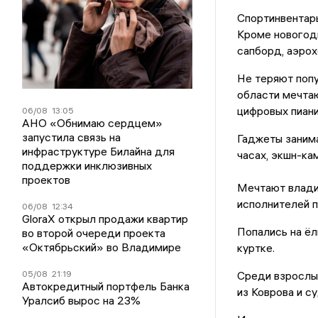
Спортинвентар
Кроме новогодн
сапборд, аэрох
Не теряют поп
области мечтаю
цифровых пиани
06/08
13:05
АНО «Обнимаю сердцем»
запустила связь на
Гаджеты заним
инфраструктуре Билайна для
часах, экшн-ка
поддержки инклюзивных
проектов
Мечтают владим
исполнителей 
06/08
12:34
GloraX открыл продажи квартир
Попались на ёл
во второй очереди проекта
«Октябрьский» во Владимире
куртке.
Среди взрослых
05/08
21:19
Автокредитный портфель Банка
из Коврова и с
Уралсиб вырос на 23%