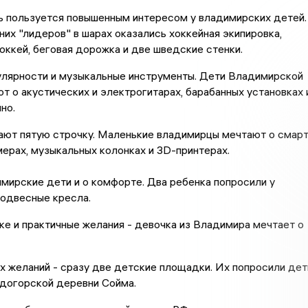
ь пользуется повышенным интересом у владимирских детей.
их "лидеров" в шарах оказались хоккейная экипировка,
оккей, беговая дорожка и две шведские стенки.
улярности и музыкальные инструменты. Дети Владимирской
т о акустических и электрогитарах, барабанных установках 
но.
ают пятую строчку. Маленькие владимирцы мечтают о смарт
мерах, музыкальных колонках и 3D-принтерах.
ирские дети и о комфорте. Два ребенка попросили у
подвесные кресла.
ке и практичные желания - девочка из Владимира мечтает о
 желаний - сразу две детские площадки. Их попросили дет
удогорской деревни Сойма.