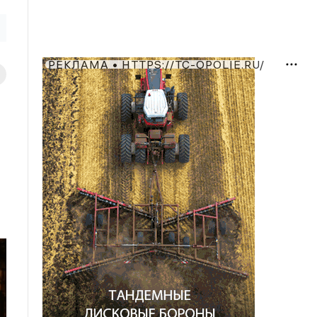
РЕКЛАМА • HTTPS://TC-OPOLIE.RU/