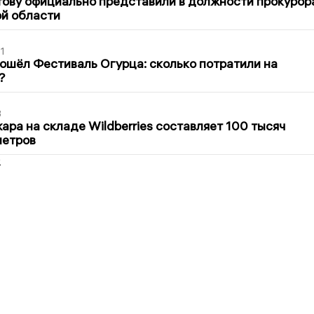
ову официально представили в должности прокурор
й области
1
ошёл Фестиваль Огурца: сколько потратили на
?
3
ра на складе Wildberries составляет 100 тысяч
метров
2