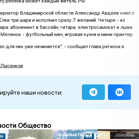
ту ребенка может каждый житель РФ.
бернатор Владимирской области Александр Авдеев снял с
лки три шара и исполнил сразу 7 желаний. Четыре - из
ра: абонемент в бассейн, гитара, электросамокат и лыжи.
 Меленок - футбольный мяч, игровая кухня и мини-принтер.
о для них уже начинается", - сообщил глава региона в
 Лысенков
ируйте наши новости:
вости Общество
В этот день в
прошлые годы в