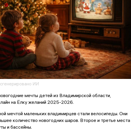
 сгенерировано ИИ
новогодние мечты детей из Владимирской области,
лайн на Ёлку желаний 2025-2026.
ной мечтой маленьких владимирцев стали велосипеды. Они
льшее количество новогодних шаров. Второе и третье места
ты и бассейны.