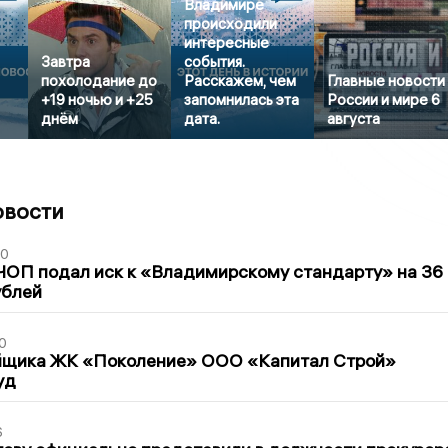
Владимире
происходили
интересные
Завтра
события.
похолодание до
Расскажем, чем
Главные новости
+19 ночью и +25
запомнилась эта
России и мире 6
днём
дата.
августа
овости
30
ЧОП подал иск к «Владимирскому стандарту» на 36
ублей
0
йщика ЖК «Поколение» ООО «Капитал Строй»
уд
6