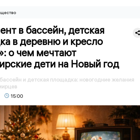
щество
нт в бассейн, детская
ка в деревню и кресло
: о чем мечтают
ирские дети на Новый год
бассейн и детская площадка: новогодние желания
мирцев
15:00