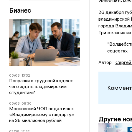
Исполнить меч
Бизнес
26 декабря гу
владимирской Ё
города Владими
Три желания из
"Волшебств
соцсетях.
Автор:
Сергей
05/08
13:32
Поправки в трудовой кодекс:
чего ждать владимирским
Коммент
студентам?
05/08
08:30
Московский ЧОП подал иск к
«Владимирскому стандарту»
Другие но
на 36 миллионов рублей
03/08
17:32