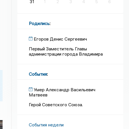
31
1
2
3
4
5
6
Родились
:
Егоров Денис Сергеевич
Первый Заместитель Главы
администрации города Владимира
События
:
Умер Александр Васильевич
Матвеев
Герой Советского Союза.
События недели