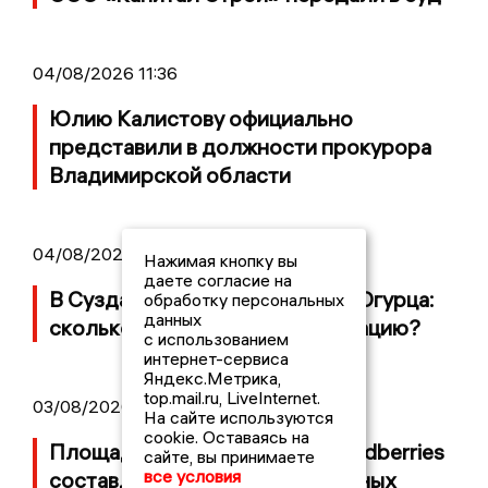
04/08/2026 11:36
Юлию Калистову официально
представили в должности прокурора
Владимирской области
04/08/2026 09:01
Нажимая кнопку вы
даете согласие на
В Суздале прошёл Фестиваль Огурца:
обработку персональных
данных
сколько потратили на организацию?
с использованием
интернет-сервиса
Яндекс.Метрика,
top.mail.ru, LiveInternet.
03/08/2026 14:13
На сайте используются
cookie. Оставаясь на
Площадь пожара на складе Wildberries
сайте, вы принимаете
все условия
составляет 100 тысяч квадратных