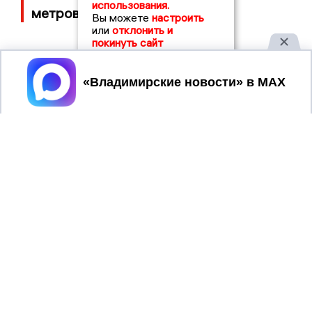
использования.
метров
Вы можете
настроить
или
отклонить и
покинуть сайт
Принять
2017 © NEWSVLADIMIR.RU | СИ
ВЛАДИМИРСКИЕ
«Информационное агентство
НОВОСТИ
Владимирские новости»
Учредитель (соучредители): Общество с ограниченной
ответственностью «РЕГИОНАЛЬНЫЕ НОВОСТИ» (ОГРН
1107154017354)
Главный редактор: Мазов С. А.
8 (4922) 666916
Телефон редакции:
info@newsvladimir.ru
Электронная почта редакции:
,
reklama@newsvladimir.ru
Регистрационный номер: серия Эл № ФС77-78858 от 4
августа 2020 г. согласно выписке из реестра
зарегистрированных средств массовой информации