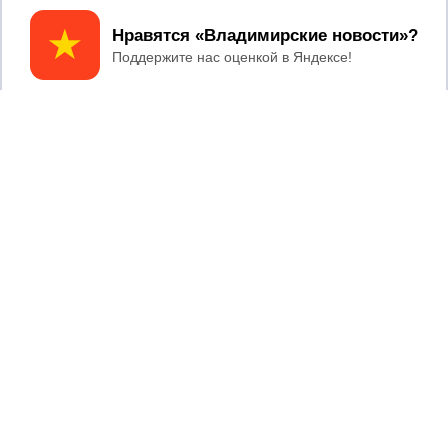
Принять
2017 © NEWSVLADIMIR.RU | СИ
ВЛАДИМИРСКИЕ
«Информационное агентство
НОВОСТИ
Владимирские новости»
Учредитель (соучредители): Общество с ограниченной
ответственностью «РЕГИОНАЛЬНЫЕ НОВОСТИ» (ОГРН
1107154017354)
Главный редактор: Мазов С. А.
8 (4922) 666916
Телефон редакции:
info@newsvladimir.ru
Электронная почта редакции:
,
reklama@newsvladimir.ru
Регистрационный номер: серия Эл № ФС77-78858 от 4
августа 2020 г. согласно выписке из реестра
зарегистрированных средств массовой информации
выдана Федеральной службой по надзору в сфере связи,
информационных технологий и массовых коммуникаций