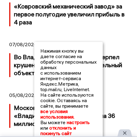
«Ковровский механический завод» за
первое полугодие увеличил прибыль в
4 раза
07/08/2026 14:34
Нажимая кнопку вы
даете согласие на
Во Владимирской области потерпел
обработку персональных
крушение неопознанный летательный
данных
объект
с использованием
интернет-сервиса
Яндекс.Метрика,
top.mail.ru, LiveInternet.
На сайте используются
05/08/2026 08:30
cookie. Оставаясь на
сайте, вы принимаете
Московский ЧОП подал иск к
все условия
«Владимирскому стандарту» на 36
использования.
Вы можете
настроить
миллионов рублей
или
отклонить и
покинуть сайт