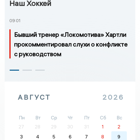
Наш Хоккей
09:01
Бывший тренер «Локомотива» Хартли
прокомментировал слухи о конфликте
с руководством
АВГУСТ
2026
Пн
Вт
Ср
Чт
Пт
Сб
Вс
27
28
29
30
31
1
2
3
4
5
6
7
8
9