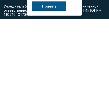
Принять
Учредитель (соучредители): Общество с ограниченной
ответственностью «РЕГИОНАЛЬНЫЕ НОВОСТИ» (ОГРН
1107154017354)
Главный редактор: Мазов С. А.
8 (4922) 666916
Телефон редакции:
info@newsvladimir.ru
Электронная почта редакции:
,
reklama@newsvladimir.ru
Регистрационный номер: серия Эл № ФС77-78858 от 4
августа 2020 г. согласно выписке из реестра
зарегистрированных средств массовой информации
выдана Федеральной службой по надзору в сфере связи,
информационных технологий и массовых коммуникаций
При использовании любого материала с данного сайта
гиперссылка на Сетевое издание «Информационное
агентство Владимирские новости» обязательна.
Сообщения на сером фоне размещены на правах рекламы