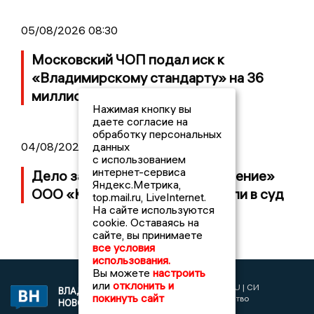
05/08/2026 08:30
Московский ЧОП подал иск к
«Владимирскому стандарту» на 36
миллионов рублей
Нажимая кнопку вы
даете согласие на
обработку персональных
04/08/2026 15:40
данных
с использованием
интернет-сервиса
Дело застройщика ЖК «Поколение»
Яндекс.Метрика,
ООО «Капитал Строй» передали в суд
top.mail.ru, LiveInternet.
На сайте используются
cookie. Оставаясь на
сайте, вы принимаете
все условия
использования.
Вы можете
настроить
или
отклонить и
2017 © NEWSVLADIMIR.RU | СИ
ВЛАДИМИРСКИЕ
покинуть сайт
«Информационное агентство
НОВОСТИ
Владимирские новости»