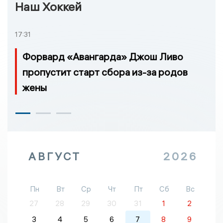
Наш Хоккей
17:31
Форвард «Авангарда» Джош Ливо
пропустит старт сбора из-за родов
жены
АВГУСТ
2026
Пн
Вт
Ср
Чт
Пт
Сб
Вс
27
28
29
30
31
1
2
3
4
5
6
7
8
9