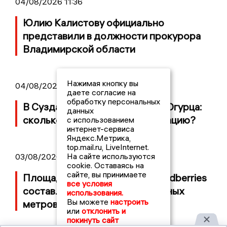
04/08/2026 11:36
Юлию Калистову официально
представили в должности прокурора
Владимирской области
Нажимая кнопку вы
04/08/2026 09:01
даете согласие на
обработку персональных
В Суздале прошёл Фестиваль Огурца:
данных
сколько потратили на организацию?
с использованием
интернет-сервиса
Яндекс.Метрика,
top.mail.ru, LiveInternet.
На сайте используются
03/08/2026 14:13
cookie. Оставаясь на
сайте, вы принимаете
Площадь пожара на складе Wildberries
все условия
составляет 100 тысяч квадратных
использования.
Вы можете
настроить
метров
или
отклонить и
покинуть сайт