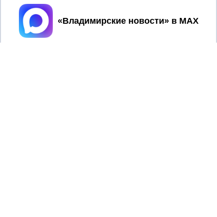
Принять
2017 © NEWSVLADIMIR.RU | СИ
ВЛАДИМИРСКИЕ
«Информационное агентство
НОВОСТИ
Владимирские новости»
Учредитель (соучредители): Общество с ограниченной
ответственностью «РЕГИОНАЛЬНЫЕ НОВОСТИ» (ОГРН
1107154017354)
Главный редактор: Мазов С. А.
8 (4922) 666916
Телефон редакции:
info@newsvladimir.ru
Электронная почта редакции:
,
reklama@newsvladimir.ru
Регистрационный номер: серия Эл № ФС77-78858 от 4
августа 2020 г. согласно выписке из реестра
зарегистрированных средств массовой информации
выдана Федеральной службой по надзору в сфере связи,
информационных технологий и массовых коммуникаций