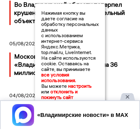
Во Владимирской области потерпел
крушение неопознанный летательный
Нажимая кнопку вы
даете согласие на
объект
обработку персональных
данных
с использованием
интернет-сервиса
05/08/2026 08:30
Яндекс.Метрика,
top.mail.ru, LiveInternet.
Московский ЧОП подал иск к
На сайте используются
cookie. Оставаясь на
«Владимирскому стандарту» на 36
сайте, вы принимаете
миллионов рублей
все условия
использования.
Вы можете
настроить
или
отклонить и
04/08/2026 15:40
покинуть сайт
Дело застройщика ЖК «Поколение»
Принять
ООО «Капитал Строй» передали в суд