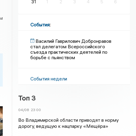
31
1
2
3
4
5
6
ем
События
:
Василий Гаврилович Добронравов
стал делегатом Всероссийского
съезда практических деятелей по
борьбе с пьянством
События недели
Топ 3
04/08
23:00
Во Владимирской области приводят в норму
дорогу, ведущую к нацпарку «Мещёра»