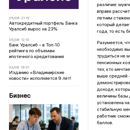
различие: мужч
вправе рассчит
летним стажем 
05/08
21:19
Автокредитный портфель Банка
который делае
Уралсиб вырос на 23%
года, то есть 
05/08
12:10
Разумеется, чт
Банк Уралсиб – в Топ-10
необходимо вып
рейтинга по объемам
трудиться не м
ипотечного кредитования
пенсионных коэ
03/08
19:01
тех, кто мечта
Изданию «Владимирские
выше средней -
новости» исполняется 9 лет!
демонстрирова
доходе, котор
Бизнес
величины базы 
установлена на
стабильную мес
работник смож
баллов.