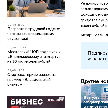
Резюмируя свой
подавляющему 
доходы сегодня
придется суще
05/08
13:32
тысяч рублей в
Поправки в трудовой кодекс:
чего ждать владимирским
Автор:
Иван В
студентам?
05/08
08:30
Московский ЧОП подал иск к
Подписы
«Владимирскому стандарту»
узнавать
на 36 миллионов рублей
03/08
17:32
Стартовал прием заявок на
премию «Владимирский
Другие но
бизнес»
6 августа
владимирский
институт стал