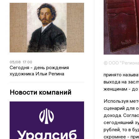
05/08
17:00
© ООО "Региона
Сегодня - день рождения
художника Ильи Репина
принято называ
выхода на засл
женщинам - до 
Новости компаний
Используя мет
сценарий для 
дохода. Согла
сегодняшний з
рублей, то в б
скромнее - при