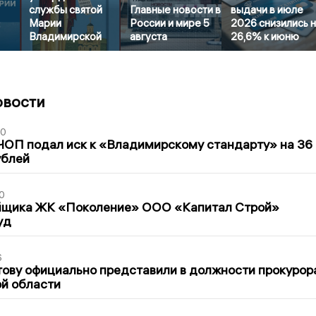
службы святой
Главные новости в
выдачи в июле
Марии
России и мире 5
2026 снизились 
Владимирской
августа
26,6% к июню
овости
30
ЧОП подал иск к «Владимирскому стандарту» на 36
ублей
0
йщика ЖК «Поколение» ООО «Капитал Строй»
уд
6
ову официально представили в должности прокурор
й области