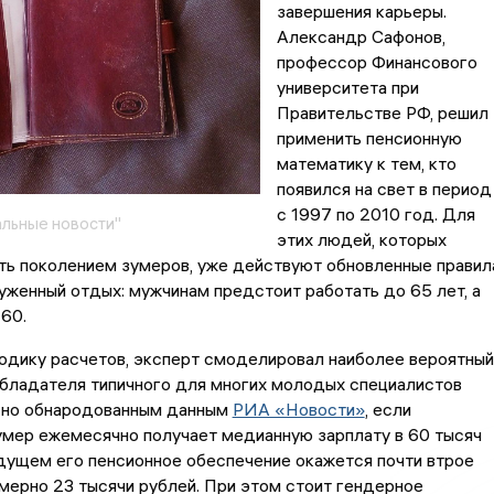
завершения карьеры.
Александр Сафонов,
профессор Финансового
университета при
Правительстве РФ, решил
применить пенсионную
математику к тем, кто
появился на свет в период
с 1997 по 2010 год. Для
льные новости"
этих людей, которых
ть поколением зумеров, уже действуют обновленные правил
уженный отдых: мужчинам предстоит работать до 65 лет, а
60.
одику расчетов, эксперт смоделировал наиболее вероятный
обладателя типичного для многих молодых специалистов
сно обнародованным данным
РИА «Новости»
, если
умер ежемесячно получает медианную зарплату в 60 тысяч
удущем его пенсионное обеспечение окажется почти втрое
мерно 23 тысячи рублей. При этом стоит гендерное