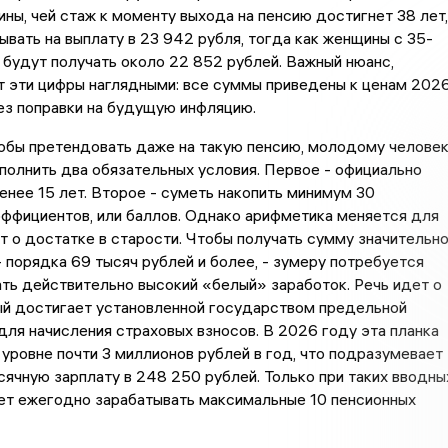
ины, чей стаж к моменту выхода на пенсию достигнет 38 лет,
ывать на выплату в 23 942 рубля, тогда как женщины с 35-
будут получать около 22 852 рублей. Важный нюанс,
т эти цифры наглядными: все суммы приведены к ценам 202
без поправки на будущую инфляцию.
обы претендовать даже на такую пенсию, молодому челове
олнить два обязательных условия. Первое - официально
енее 15 лет. Второе - суметь накопить минимум 30
ффициентов, или баллов. Однако арифметика меняется для
ет о достатке в старости. Чтобы получать сумму значительн
 порядка 69 тысяч рублей и более, - зумеру потребуется
ть действительно высокий «белый» заработок. Речь идет о
ый достигает установленной государством предельной
для начисления страховых взносов. В 2026 году эта планка
 уровне почти 3 миллионов рублей в год, что подразумевает
ячную зарплату в 248 250 рублей. Только при таких вводны
ет ежегодно зарабатывать максимальные 10 пенсионных