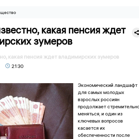
щество
звестно, какая пенсия ждет
ирских зумеров
но, какая пенсия ждет владимирских зумеров
21:30
Экономический ландшафт
для самых молодых
взрослых россиян
продолжает стремительн
меняться, и один из
ключевых вопросов
касается их
обеспеченности после