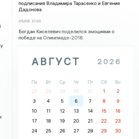
подписания Владимира Тарасенко и Евгения
Дадонова
05/08
21:00
6
Богдан Киселевич поделился эмоциями о
победе на Олимпиаде-2018
ку
АВГУСТ
2026
о
Пн
Вт
Ср
Чт
Пт
Сб
Вс
27
28
29
30
31
1
2
3
4
5
6
7
8
9
10
11
12
13
14
15
16
х
17
18
19
20
21
22
23
24
25
26
27
28
29
30