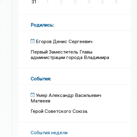
31
1
2
3
4
5
6
Родились
:
Егоров Денис Сергеевич
Первый Заместитель Главы
администрации города Владимира
События
:
Умер Александр Васильевич
Матвеев
Герой Советского Союза.
События недели