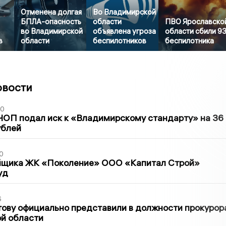
Отменена долгая
Во Владимирской
БПЛА-опасность
области
ПВО Ярославско
во Владимирской
объявлена угроза
области сбили 9
в
области
беспилотников
беспилотника
овости
30
ЧОП подал иск к «Владимирскому стандарту» на 36
ублей
0
йщика ЖК «Поколение» ООО «Капитал Строй»
уд
6
ову официально представили в должности прокурор
й области