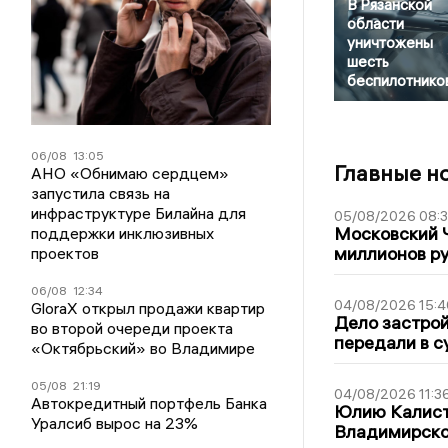
В Рязанской
области
уничтожены
шесть
беспилотнико
06/08
13:05
Главные н
АНО «Обнимаю сердцем»
запустила связь на
инфраструктуре Билайна для
05/08/2026 08:
Московский 
поддержки инклюзивных
миллионов р
проектов
06/08
12:34
04/08/2026 15:4
GloraX открыл продажи квартир
Дело застро
во второй очереди проекта
передали в с
«Октябрьский» во Владимире
05/08
21:19
04/08/2026 11:3
Автокредитный портфель Банка
Юлию Калист
Уралсиб вырос на 23%
Владимирско