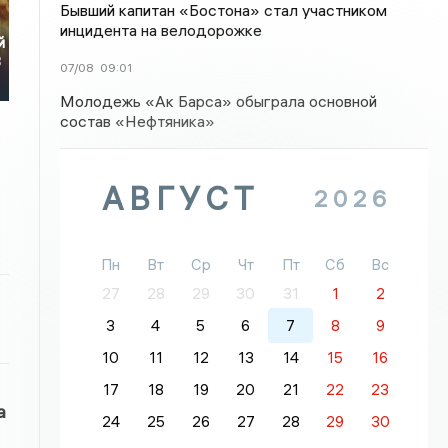
Бывший капитан «Бостона» стал участником
инцидента на велодорожке
й
3
07/08
09:01
Молодежь «Ак Барса» обыграла основной
состав «Нефтяника»
АВГУСТ
2026
Пн
Вт
Ср
Чт
Пт
Сб
Вс
27
28
29
30
31
1
2
3
4
5
6
7
8
9
10
11
12
13
14
15
16
17
18
19
20
21
22
23
а
24
25
26
27
28
29
30