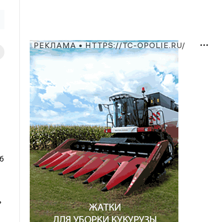
РЕКЛАМА • HTTPS://TC-OPOLIE.RU/
б
ь