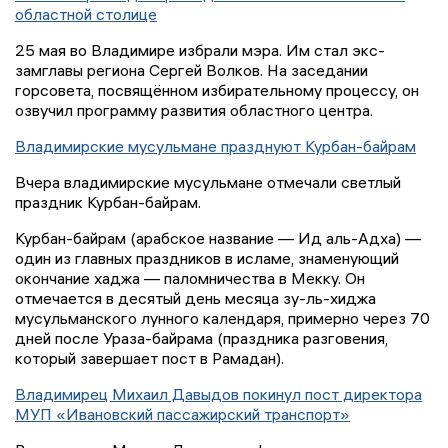
областной столице
25 мая во Владимире избрали мэра. Им стал экс-
замглавы региона Сергей Волков. На заседании
горсовета, посвящённом избирательному процессу, он
озвучил программу развития областного центра.
Владимирские мусульмане празднуют Курбан-байрам
Вчера владимирские мусульмане отмечали светлый
праздник Курбан-байрам.
Курбан-байрам (арабское название — Ид аль-Адха) —
один из главных праздников в исламе, знаменующий
окончание хаджа — паломничества в Мекку. Он
отмечается в десятый день месяца зу-ль-хиджа
мусульманского лунного календаря, примерно через 70
дней после Ураза-байрама (праздника разговения,
который завершает пост в Рамадан).
Владимирец Михаил Давыдов покинул пост директора
МУП «Ивановский пассажирский транспорт»