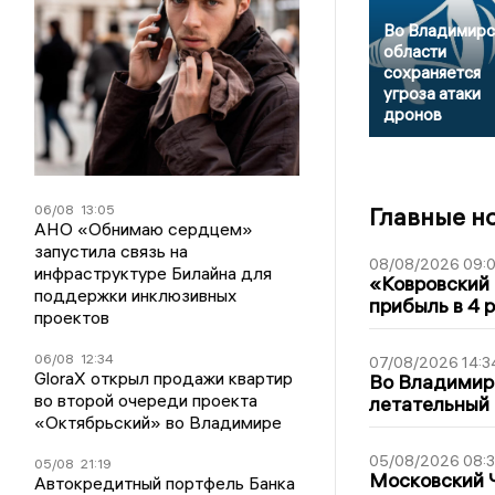
Во Владимирс
области
сохраняется
угроза атаки
дронов
06/08
13:05
Главные н
АНО «Обнимаю сердцем»
запустила связь на
08/08/2026 09:0
инфраструктуре Билайна для
«Ковровский 
поддержки инклюзивных
прибыль в 4 
проектов
06/08
12:34
07/08/2026 14:3
GloraX открыл продажи квартир
Во Владимир
во второй очереди проекта
летательный
«Октябрьский» во Владимире
05/08/2026 08:
05/08
21:19
Московский 
Автокредитный портфель Банка