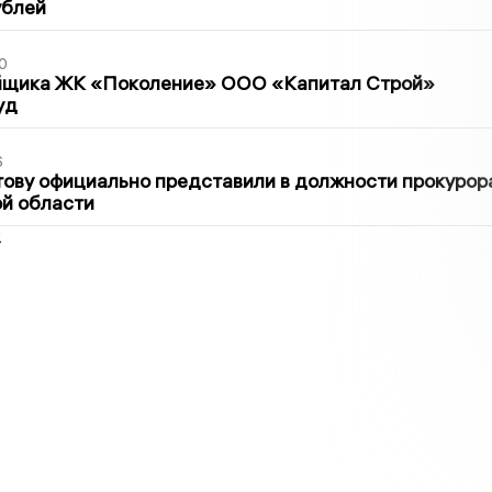
ублей
0
йщика ЖК «Поколение» ООО «Капитал Строй»
уд
6
ову официально представили в должности прокурор
й области
2