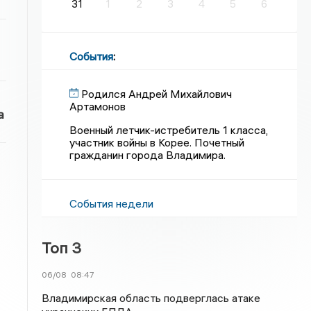
31
1
2
3
4
5
6
События
:
Родился Андрей Михайлович
Артамонов
а
Военный летчик-истребитель 1 класса,
участник войны в Корее. Почетный
гражданин города Владимира.
События недели
Топ 3
06/08
08:47
Владимирская область подверглась атаке