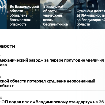
кой
Во Владимирской
В Рязанской
области
области
Отменена долга
объявлена
уничтожены
БПЛА-опасность
беспилотная
шесть
во Владимирско
опасность
беспилотников
области
овости
1
механический завод» за первое полугодие увеличил
раза
4
ской области потерпел крушение неопознанный
 объект
30
ЧОП подал иск к «Владимирскому стандарту» на 36