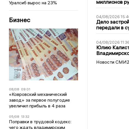
миллионов р
Уралсиб вырос на 23%
04/08/2026 15:4
Бизнес
Дело застро
передали в с
04/08/2026 11:3
Юлию Калист
Владимирско
Новости СМИ
08/08
09:01
«Ковровский механический
завод» за первое полугодие
увеличил прибыль в 4 раза
05/08
13:32
Поправки в трудовой кодекс:
чего ждать владимирским