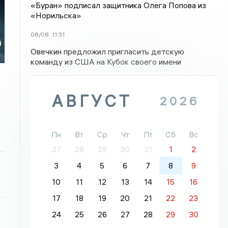
«Буран» подписал защитника Олега Попова из
«Норильска»
я
08/08
11:31
й
Овечкин предложил пригласить детскую
команду из США на Кубок своего имени
АВГУСТ
2026
Пн
Вт
Ср
Чт
Пт
Сб
Вс
27
28
29
30
31
1
2
3
4
5
6
7
8
9
10
11
12
13
14
15
16
17
18
19
20
21
22
23
24
25
26
27
28
29
30