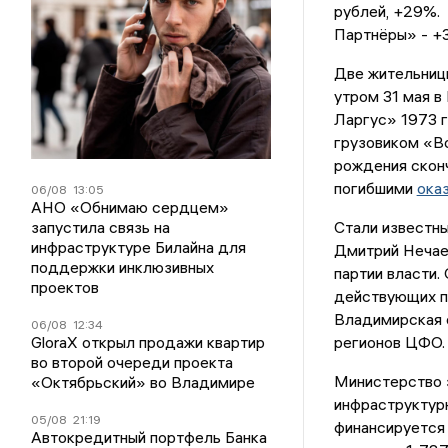
рублей, +29%. 
Партнёры» - +3
Две жительниц
утром 31 мая 
Ларгус» 1973 г
грузовиком «Во
рождения сконч
погибшими
ока
06/08
13:05
АНО «Обнимаю сердцем»
запустила связь на
Стали известн
инфраструктуре Билайна для
Дмитрий Неча
поддержки инклюзивных
партии власти.
проектов
действующих п
Владимирская о
06/08
12:34
GloraX открыл продажи квартир
регионов ЦФО.
во второй очереди проекта
Министерство 
«Октябрьский» во Владимире
инфраструктур
05/08
21:19
финансируется 
Автокредитный портфель Банка