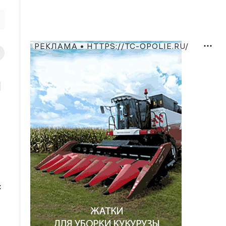
РЕКЛАМА • HTTPS://TC-OPOLIE.RU/
и
х