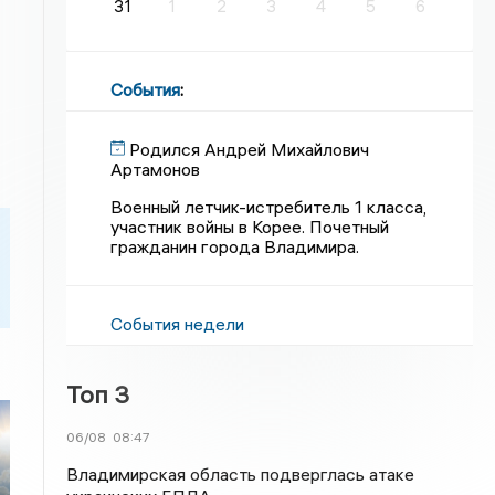
31
1
2
3
4
5
6
События
:
Родился Андрей Михайлович
Артамонов
Военный летчик-истребитель 1 класса,
участник войны в Корее. Почетный
гражданин города Владимира.
События недели
Топ 3
06/08
08:47
Владимирская область подверглась атаке