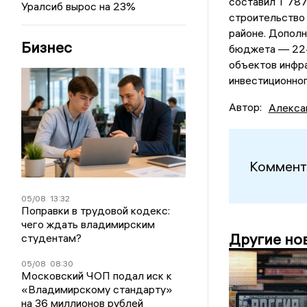
составил 1 787
Уралсиб вырос на 23%
строительство
районе. Дополн
Бизнес
бюджета — 224
объектов инфр
инвестиционног
Автор:
Алекса
Коммент
05/08
13:32
Поправки в трудовой кодекс:
чего ждать владимирским
Другие но
студентам?
05/08
08:30
Московский ЧОП подал иск к
«Владимирскому стандарту»
на 36 миллионов рублей