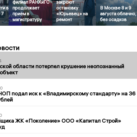
филиал РАНХиГС
закроют
ти в
продолжает
остановку
В Москве 8 и 9
 7
приём в
«Юрьевец» на
августа облачно,
магистратуру
ремонт
без осадков
овости
4
ской области потерпел крушение неопознанный
 объект
30
ЧОП подал иск к «Владимирскому стандарту» на 36
ублей
0
йщика ЖК «Поколение» ООО «Капитал Строй»
уд