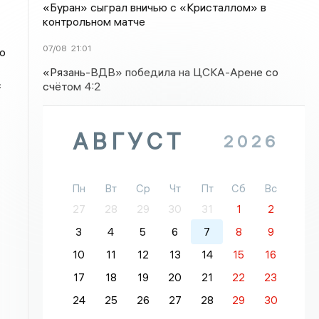
«Буран» сыграл вничью с «Кристаллом» в
контрольном матче
07/08
21:01
о
«Рязань-ВДВ» победила на ЦСКА-Арене со
с
счётом 4:2
АВГУСТ
2026
Пн
Вт
Ср
Чт
Пт
Сб
Вс
27
28
29
30
31
1
2
3
4
5
6
7
8
9
10
11
12
13
14
15
16
17
18
19
20
21
22
23
24
25
26
27
28
29
30