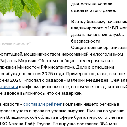
дня, если не успели
сделать этого ранее.
Взятку бывшему начальни
владимирского УМВД мо
давать начальник службы
безопасности
льные новости"
Общественной организаци
оституцией, мошенничеством, наркоманией и алкоголизмом
 Рафаэль Мкртчян. Об этом сообщает телеграм-канал
ризнан Минюстом РФ иноагентом). Дело в отношении
возбуждено летом 2025 года. Примерно тогда же, в конце
осени 2025, «пропал с радаров» Валерий Медведев. Сначал
являться
в информационном поле, потом ушёл «в длительны
же и вовсе выяснилось, что он задержан.
е новости»
составили рейтинг
компаний нашего региона в
рского учёта и права по уровню выручки. Лучшая по уровню
ия Владимирской области в сфере бухгалтерского учёта и
КС Аскона Лайф Групп». Её выручка составила 384 млн