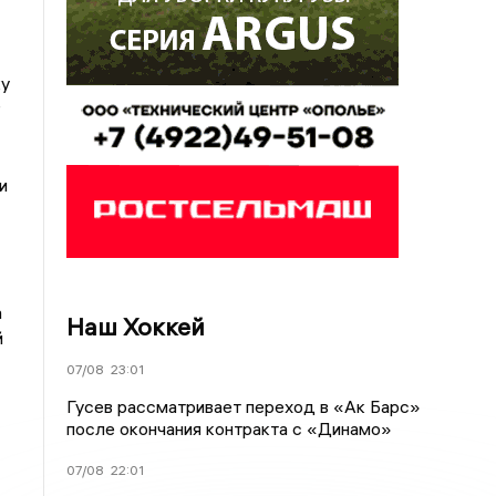
ку
г
и
а
Наш Хоккей
й
07/08
23:01
Гусев рассматривает переход в «Ак Барс»
после окончания контракта с «Динамо»
07/08
22:01