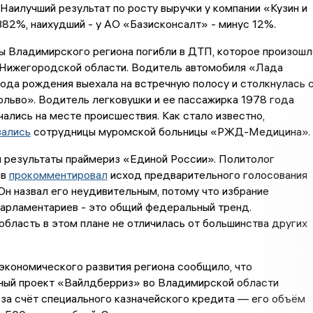
Наилучший результат по росту выручки у компании «Кузин и
82%, наихудший - у АО «Базисконсалт» - минус 12%.
ы Владимирского региона погибли в ДТП, которое произошл
в Нижегородской области. Водитель автомобиля «Лада
ода рождения выехала на встречную полосу и столкнулась 
льво». Водитель легковушки и ее пассажирка 1978 года
ались на месте происшествия. Как стало известно,
зались
сотрудницы муромской больницы «РЖД-Медицина».
ы результаты праймериз «Единой России». Политолог
ев
прокомментировал
исход предварительного голосования
 Он назвал его неудивительным, потому что избрание
арламентариев - это общий федеральный тренд.
бласть в этом плане не отличилась от большинства других
экономического развития региона сообщило, что
ный проект «Вайлдберриз» во Владимирской области
за счёт специального казначейского кредита — его объём