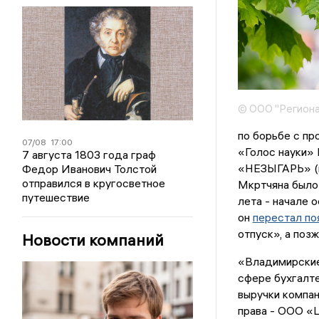
© ООО "Региона
по борьбе с пр
07/08
17:00
«Голос науки»
7 августа 1803 года граф
«НЕЗЫГАРЬ» (п
Федор Иванович Толстой
отправился в кругосветное
Мкртчяна было 
путешествие
лета - начале 
он
перестал по
отпуск», а поз
Новости компаний
«Владимирски
сфере бухгалте
выручки компан
права - ООО «Ц