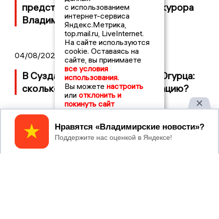
представили в должности прокурора
с использованием
интернет-сервиса
Владимирской области
Яндекс.Метрика,
top.mail.ru, LiveInternet.
На сайте используются
cookie. Оставаясь на
04/08/2026 09:01
сайте, вы принимаете
все условия
В Суздале прошёл Фестиваль Огурца:
использования.
Вы можете
настроить
сколько потратили на организацию?
или
отклонить и
покинуть сайт
Принять
2017 © NEWSVLADIMIR.RU | СИ
ВЛАДИМИРСКИЕ
«Информационное агентство
НОВОСТИ
Владимирские новости»
Учредитель (соучредители): Общество с ограниченной
ответственностью «РЕГИОНАЛЬНЫЕ НОВОСТИ» (ОГРН
1107154017354)
Главный редактор: Мазов С. А.