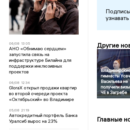
Подписы
узнавать
06/08
13:05
Другие но
АНО «Обнимаю сердцем»
запустила связь на
инфраструктуре Билайна для
поддержки инклюзивных
Владимирски
проектов
гимнасты Усач
Васильева не
06/08
12:34
получили визы
GloraX открыл продажи квартир
ЧЕ в Загребе
во второй очереди проекта
«Октябрьский» во Владимире
05/08
21:19
Автокредитный портфель Банка
Главные н
Уралсиб вырос на 23%