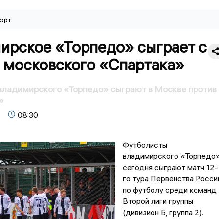
орт
ирское «Торпедо» сыграет с
 московского «Спартака»
владимирского «Торпедо» сыграют в Москве против
»
08:30
Футболисты
владимирского «Торпедо
сегодня сыграют матч 12-
го тура Первенства Росси
по футболу среди команд
Второй лиги группы
(дивизион Б, группа 2).