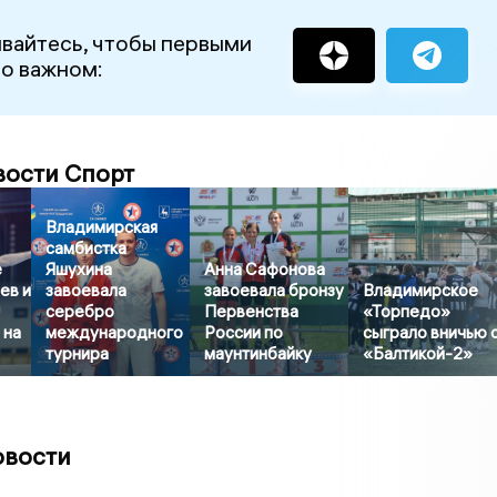
вайтесь, чтобы первыми
 о важном:
вости Спорт
Владимирская
самбистка
е
Яшухина
Анна Сафонова
ев и
завоевала
завоевала бронзу
Владимирское
серебро
Первенства
«Торпедо»
 на
международного
России по
сыграло вничью 
турнира
маунтинбайку
«Балтикой-2»
овости