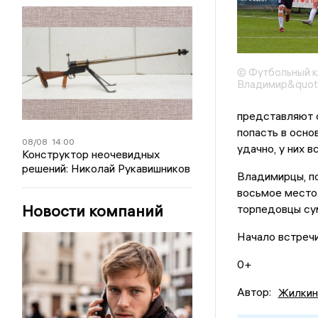
© Футбольный к
Владимир&quot
представляют 
попасть в осно
08/08
14:00
удачно, у них в
Конструктор неочевидных
решений: Николай Рукавишников
Владимирцы, по
восьмое место.
Новости компаний
торпедовцы сум
Начало встречи
0+
Автор:
Жилкин