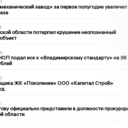
1
механический завод» за первое полугодие увеличил
раза
4
ской области потерпел крушение неопознанный
 объект
30
ЧОП подал иск к «Владимирскому стандарту» на 36
ублей
0
йщика ЖК «Поколение» ООО «Капитал Строй»
уд
6
ову официально представили в должности прокурор
й области
2