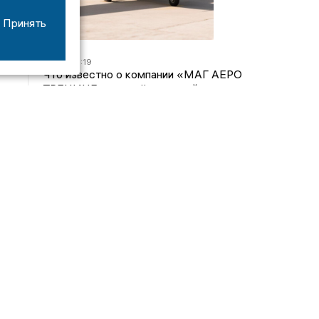
Принять
07/08
16:19
Что известно о компании «МАГ АЕРО
ТРЕНИНГ», самолёт которой потерпел крушение
во Владимирской области?
05/08
17:00
Странный презент для учителя: стали известны
подробности истории о педагоге-извращенце во
Владимирской области
04/08
15:40
Дело застройщика ЖК «Поколение» ООО
«Капитал Строй» передали в суд
24/07
09:01
Обещали - не сделали: детский сад в
ЖК «Отражение» так и не открылся, хотя сроки
давно прошли