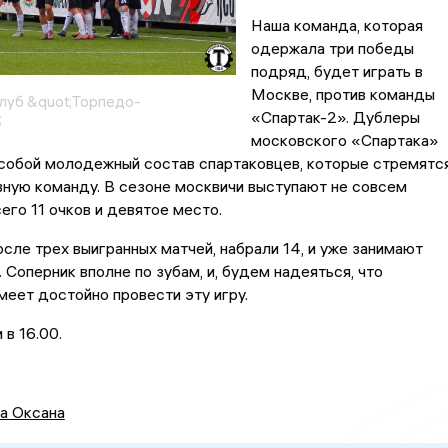
Наша команда, которая
одержала три победы
подряд, будет играть в
Москве, против команды
луб &quot;Торпедо-
«Спартак-2». Дублеры
;
московского «Спартака»
собой молодежный состав спартаковцев, которые стремятс
вную команду. В сезоне москвичи выступают не совсем
сего 11 очков и девятое место.
сле трех выигранных матчей, набрали 14, и уже занимают
 Соперник вполне по зубам, и, будем надеяться, что
еет достойно провести эту игру.
 в 16.00.
а Оксана