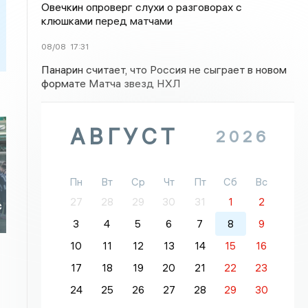
Овечкин опроверг слухи о разговорах с
клюшками перед матчами
08/08
17:31
Панарин считает, что Россия не сыграет в новом
формате Матча звезд НХЛ
АВГУСТ
2026
Пн
Вт
Ср
Чт
Пт
Сб
Вс
27
28
29
30
31
1
2
с
3
4
5
6
7
8
9
10
11
12
13
14
15
16
17
18
19
20
21
22
23
24
25
26
27
28
29
30