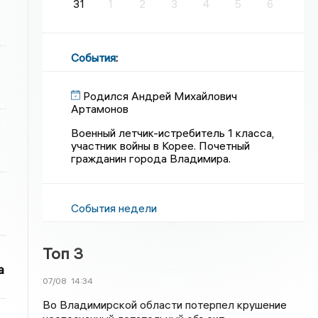
31
1
2
3
4
5
6
События
:
Родился Андрей Михайлович
Артамонов
Военный летчик-истребитель 1 класса,
участник войны в Корее. Почетный
гражданин города Владимира.
События недели
Топ 3
а
07/08
14:34
Во Владимирской области потерпел крушение