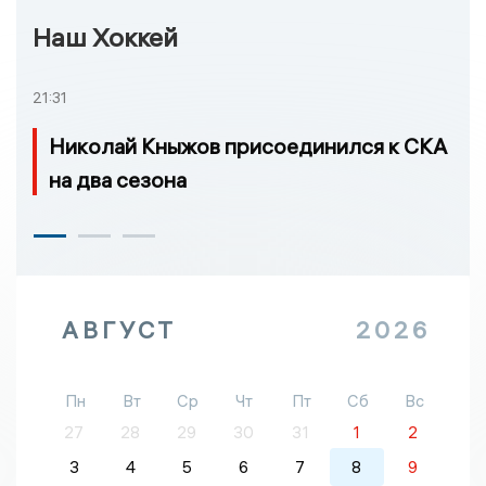
Наш Хоккей
21:31
Николай Кныжов присоединился к СКА
на два сезона
АВГУСТ
2026
Пн
Вт
Ср
Чт
Пт
Сб
Вс
27
28
29
30
31
1
2
3
4
5
6
7
8
9