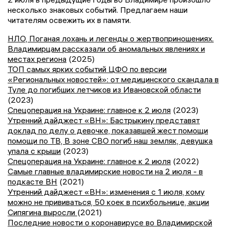
несколько знаковых событий. Предлагаем наши
читателям освежить их в памяти.
НЛО, Поганая лохань и легенды о жертвоприношениях.
Владимирцам рассказали об аномальных явлениях и
местах региона
(2025)
ТОП самых ярких событий ЦФО по версии
«Региональных новостей»: от медицинского скандала в
Туле до погибших летчиков из Ивановской области
(2023)
Спецоперация на Украине: главное к 2 июля
(2023)
Утренний дайджест «ВН»: Бастрыкину представят
доклад по делу о девочке, показавшей жест помощи
помощи по ТВ, В зоне СВО погиб наш земляк, девушка
упала с крыши
(2023)
Спецоперация на Украине: главное к 2 июля
(2022)
Самые главные владимирские новости на 2 июля - в
подкасте ВН
(2021)
Утренний дайджест «ВН»: изменения с 1 июля, кому
можно не прививаться, 50 коек в психбольнице, акции
Сипягина выросли
(2021)
Последние новости о коронавирусе во Владимирской