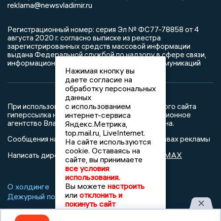
reklama@newsvladimir.ru
Регистрационный номер: серия Эл № ФС77-78858 от 4
августа 2020 г. согласно выписке из реестра
зарегистрированных средств массовой информации
выдана Федеральной службой по надзору в сфере связи,
информационных технологий и массовых коммуникаций
Нажимая кнопку вы
даете согласие на
обработку персональных
данных
с использованием
При использовании любого материала с данного сайта
гиперссылка на Сетевое издание «Информационное
интернет-сервиса
агентство Владимирские новости» обязательна.
Яндекс.Метрика,
top.mail.ru, LiveInternet.
Сообщения на сером фоне размещены на правах рекламы
На сайте используются
cookie. Оставаясь на
@mazov
MAX
Написать директору в телеграм
или
сайте, вы принимаете
все условия
использования.
Вы можете
настроить
О холдинге
Вакансии
Реклама
или
отклонить и
Дежурный по новостям
покинуть сайт