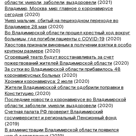
области: умерли, заболели, выздоровели
(2021)
Владимир, Москва, мир: главное о коронавирусе
сегодня
(2020)
Умер мальчик, сбитый на пешеходном переходе во
Владимире 28 мая
(2020)
Во Владимирской области прошел крестный ход вокруг
больницы, где погибли пациенты с COVID-19
(2020)
Хвостова признали виновным в получении взятки в особо
крупном размере
(2020)
Сгоревший театр будут восстанавливать за счет
пожертвований жителей Владимирской области
(2020)
За сутки во Владимирской области прибавилось 48
коронавирусных больных
(2020)
Хроники коронавируса: 2 июля
(2020)
Жители Владимирской области одобрили поправки в
Конституцию
(2020)
Последние новости о коронавирусе во Владимирской
области: заболели, умерли, выздоровели
(2020)
Счетная палата РФ проверит Владимирский
госуниверситет и региональный Пенсионный фонд
(2019)
В администрации Владимирской области появился
новый департамент
(2019)